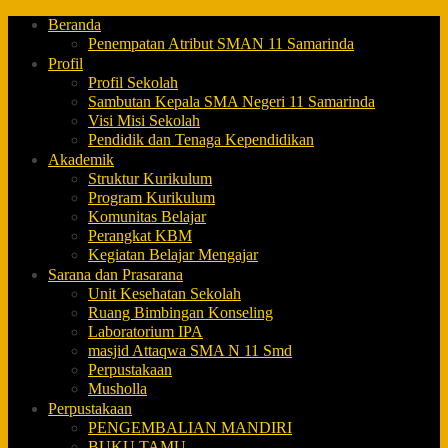
Beranda
Penempatan Atribut SMAN 11 Samarinda
Profil
Profil Sekolah
Sambutan Kepala SMA Negeri 11 Samarinda
Visi Misi Sekolah
Pendidik dan Tenaga Kependidikan
Akademik
Struktur Kurikulum
Program Kurikulum
Komunitas Belajar
Perangkat KBM
Kegiatan Belajar Mengajar
Sarana dan Prasarana
Unit Kesehatan Sekolah
Ruang Bimbingan Konseling
Laboratorium IPA
masjid Attaqwa SMA N 11 Smd
Perpustakaan
Musholla
Perpustakaan
PENGEMBALIAN MANDIRI
BUKU TAMU