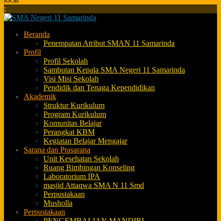
:
Beranda
Penempatan Atribut SMAN 11 Samarinda
Profil
Profil Sekolah
Sambutan Kepala SMA Negeri 11 Samarinda
Visi Misi Sekolah
Pendidik dan Tenaga Kependidikan
Akademik
Struktur Kurikulum
Program Kurikulum
Komunitas Belajar
Perangkat KBM
Kegiatan Belajar Mengajar
Sarana dan Prasarana
Unit Kesehatan Sekolah
Ruang Bimbingan Konseling
Laboratorium IPA
masjid Attaqwa SMA N 11 Smd
Perpustakaan
Musholla
Perpustakaan
PENGEMBALIAN MANDIRI