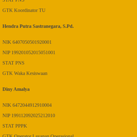
GTK
Koordinator TU
Hendra Putra Sastranegara, S.Pd.
NIK
6407050501920001
NIP
199201052015051001
STAT
PNS
GTK
Waka Kesiswaan
Diny Amalya
NIK
6472044912910004
NIP
199112092025212010
STAT
PPPK
GTK
Operator Layanan Operasional