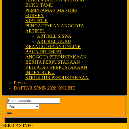
BUKU TAMU
PEMINJAMAN MANDIRI
SURVEY
STATISTIK
PENDAFTARAN ANGGOTA
ARTIKEL
ARTIKEL SISWA
ARTIKEL GURU
KEANGGOTAAN ONLINE
BACA DITEMPAT
ANGGOTA PERPUSTAKAAN
BERITA PERPUSTAKAAN
KEGIATAN PERPUSTAKAAN
INDEX BUKU
STRUKTUR PERPUSTAKAAN
Prestasi
DAFTAR SPMB 2026 ONLINE
SEKILAS INFO