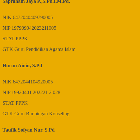
Sapraham Jaya P.,S.Pd.I.M.Pd.
NIK
6472040409790005
NIP
197909042023211005
STAT
PPPK
GTK
Guru Pendidikan Agama Islam
Hurun Ainin, S.Pd
NIK
6472044104920005
NIP
19920401 202221 2 028
STAT
PPPK
GTK
Guru Bimbingan Konseling
Taufik Sofyan Nur, S.Pd