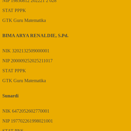
NIP
19850812 202221 2 028
STAT
PPPK
GTK
Guru Matematika
BIMA ARYA RENALDIE, S.Pd.
NIK
3202132509000001
NIP
200009252025211017
STAT
PPPK
GTK
Guru Matematika
Sunardi
NIK
6472052602770001
NIP
197702261998021001
STAT
PNS