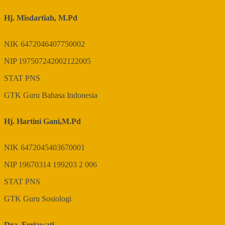
Hj. Misdartiah, M.Pd
NIK
6472046407750002
NIP
197507242002122005
STAT
PNS
GTK
Guru Bahasa Indonesia
Hj. Hartini Gani,M.Pd
NIK
6472045403670001
NIP
19670314 199203 2 006
STAT
PNS
GTK
Guru Sosiologi
Dra. Feriawati