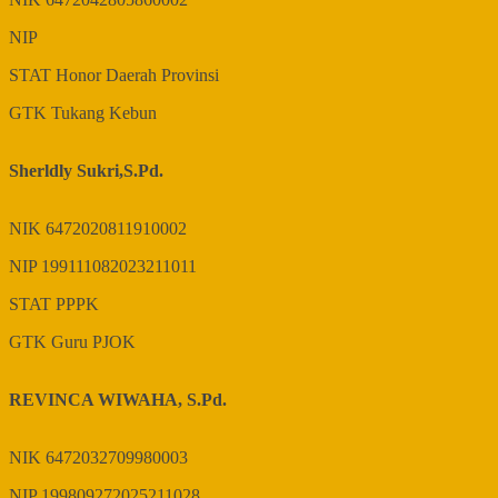
NIP
STAT
Honor Daerah Provinsi
GTK
Tukang Kebun
Sherldly Sukri,S.Pd.
NIK
6472020811910002
NIP
199111082023211011
STAT
PPPK
GTK
Guru PJOK
REVINCA WIWAHA, S.Pd.
NIK
6472032709980003
NIP
199809272025211028