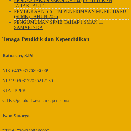
PENDAFTARAN SEKOLAH PJJ (PENDIDIKAN
JARAK JAUH)
PEMBUKAAN SISTEM PENERIMAAN MURID BARU
(SPMB) TAHUN 2026
PENGUMUMAN SPMB TAHAP 1 SMAN 11
SAMARINDA
Tenaga Pendidik dan Kependidikan
Ratnasari, S.Pd
NIK
6402035708930009
NIP
199308172025212136
STAT
PPPK
GTK
Operator Layanan Operasional
Iwan Sutarga
NIK
6472042805860002