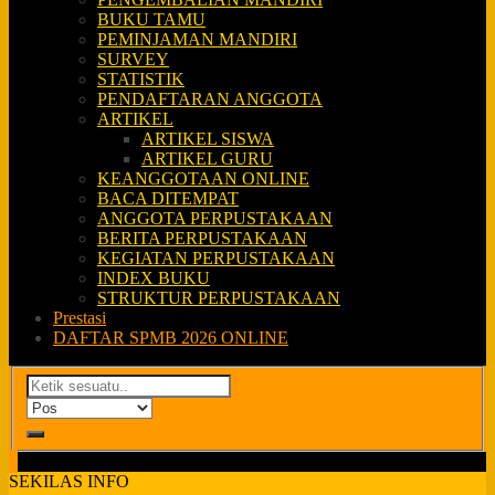
BUKU TAMU
PEMINJAMAN MANDIRI
SURVEY
STATISTIK
PENDAFTARAN ANGGOTA
ARTIKEL
ARTIKEL SISWA
ARTIKEL GURU
KEANGGOTAAN ONLINE
BACA DITEMPAT
ANGGOTA PERPUSTAKAAN
BERITA PERPUSTAKAAN
KEGIATAN PERPUSTAKAAN
INDEX BUKU
STRUKTUR PERPUSTAKAAN
Prestasi
DAFTAR SPMB 2026 ONLINE
SEKILAS INFO