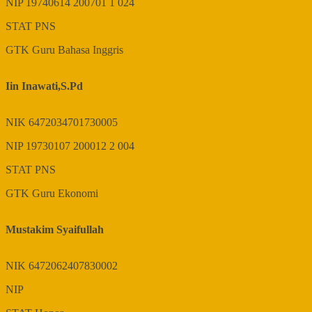
NIP
19740614 200701 1 024
STAT
PNS
GTK
Guru Bahasa Inggris
Iin Inawati,S.Pd
NIK
6472034701730005
NIP
19730107 200012 2 004
STAT
PNS
GTK
Guru Ekonomi
Mustakim Syaifullah
NIK
6472062407830002
NIP