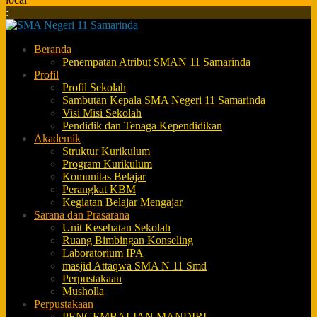
:
Beranda
Penempatan Atribut SMAN 11 Samarinda
Profil
Profil Sekolah
Sambutan Kepala SMA Negeri 11 Samarinda
Visi Misi Sekolah
Pendidik dan Tenaga Kependidikan
Akademik
Struktur Kurikulum
Program Kurikulum
Komunitas Belajar
Perangkat KBM
Kegiatan Belajar Mengajar
Sarana dan Prasarana
Unit Kesehatan Sekolah
Ruang Bimbingan Konseling
Laboratorium IPA
masjid Attaqwa SMA N 11 Smd
Perpustakaan
Musholla
Perpustakaan
PENGEMBALIAN MANDIRI