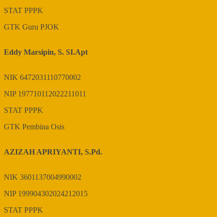
STAT
PPPK
GTK
Guru PJOK
Eddy Marsipin, S. SI.Apt
NIK
6472031110770002
NIP
197710112022211011
STAT
PPPK
GTK
Pembina Osis
AZIZAH APRIYANTI, S.Pd.
NIK
3601137004990002
NIP
199904302024212015
STAT
PPPK