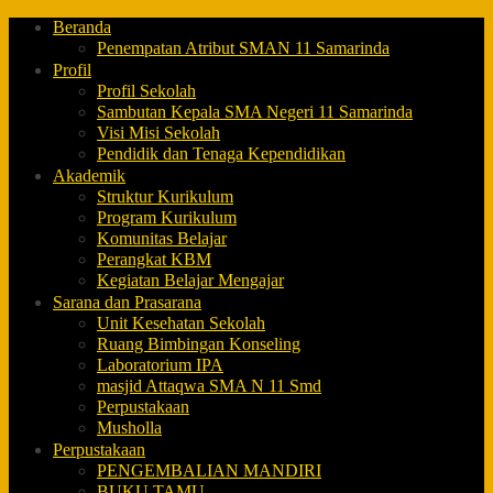
Beranda
Penempatan Atribut SMAN 11 Samarinda
Profil
Profil Sekolah
Sambutan Kepala SMA Negeri 11 Samarinda
Visi Misi Sekolah
Pendidik dan Tenaga Kependidikan
Akademik
Struktur Kurikulum
Program Kurikulum
Komunitas Belajar
Perangkat KBM
Kegiatan Belajar Mengajar
Sarana dan Prasarana
Unit Kesehatan Sekolah
Ruang Bimbingan Konseling
Laboratorium IPA
masjid Attaqwa SMA N 11 Smd
Perpustakaan
Musholla
Perpustakaan
PENGEMBALIAN MANDIRI
BUKU TAMU