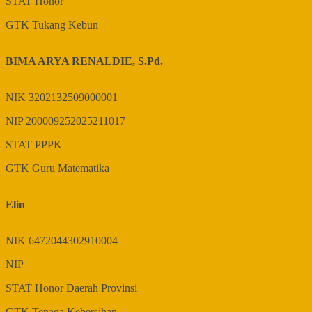
STAT
Honor
GTK
Tukang Kebun
BIMA ARYA RENALDIE, S.Pd.
NIK
3202132509000001
NIP
200009252025211017
STAT
PPPK
GTK
Guru Matematika
Elin
NIK
6472044302910004
NIP
STAT
Honor Daerah Provinsi
GTK
Tenaga Kebersihan