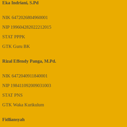
Eka Indriani, S.Pd
NIK
6472026804960001
NIP
199604282022212015
STAT
PPPK
GTK
Guru BK
Rizal Effendy Panga, M.Pd.
NIK
6472040911840001
NIP
198411092009031003
STAT
PNS
GTK
Waka Kurikulum
Fidliansyah