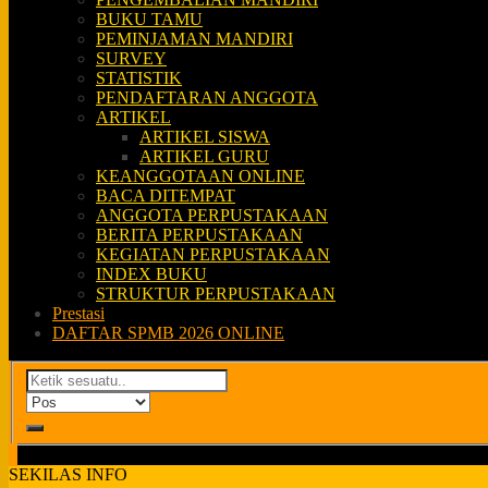
BUKU TAMU
PEMINJAMAN MANDIRI
SURVEY
STATISTIK
PENDAFTARAN ANGGOTA
ARTIKEL
ARTIKEL SISWA
ARTIKEL GURU
KEANGGOTAAN ONLINE
BACA DITEMPAT
ANGGOTA PERPUSTAKAAN
BERITA PERPUSTAKAAN
KEGIATAN PERPUSTAKAAN
INDEX BUKU
STRUKTUR PERPUSTAKAAN
Prestasi
DAFTAR SPMB 2026 ONLINE
SEKILAS INFO