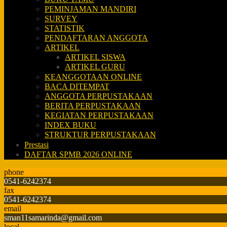
PEMINJAMAN MANDIRI
SURVEY
STATISTIK
PENDAFTARAN ANGGOTA
ARTIKEL
ARTIKEL SISWA
ARTIKEL GURU
KEANGGOTAAN ONLINE
BACA DITEMPAT
ANGGOTA PERPUSTAKAAN
BERITA PERPUSTAKAAN
KEGIATAN PERPUSTAKAAN
INDEX BUKU
STRUKTUR PERPUSTAKAAN
Prestasi
DAFTAR SPMB 2026 ONLINE
phone
0541-6242374
fax
0541-6242374
email
sman11samarinda@gmail.com
local