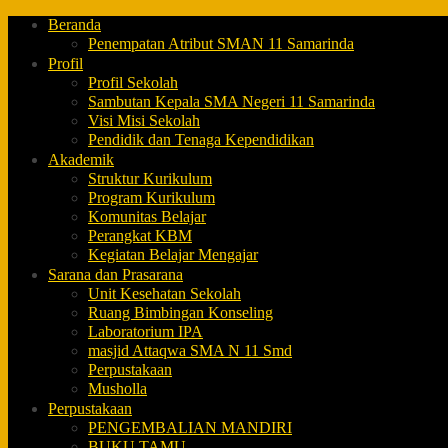
Beranda
Penempatan Atribut SMAN 11 Samarinda
Profil
Profil Sekolah
Sambutan Kepala SMA Negeri 11 Samarinda
Visi Misi Sekolah
Pendidik dan Tenaga Kependidikan
Akademik
Struktur Kurikulum
Program Kurikulum
Komunitas Belajar
Perangkat KBM
Kegiatan Belajar Mengajar
Sarana dan Prasarana
Unit Kesehatan Sekolah
Ruang Bimbingan Konseling
Laboratorium IPA
masjid Attaqwa SMA N 11 Smd
Perpustakaan
Musholla
Perpustakaan
PENGEMBALIAN MANDIRI
BUKU TAMU