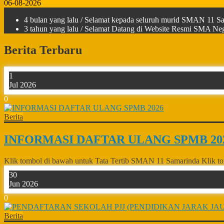
06-08-2026
4 bulan yang lalu
/ Selamat kepada seluruh murid SMAN 11 Sam
3 tahun yang lalu
/ Selamat Datang di Website Resmi SMA Nege
Berita Terbaru
1
Jul 2026
0
Berita
INFORMASI DAFTAR ULANG SPMB 20
Klik tombol di bawah untuk Tata Tertib SMAN 11 Samarinda Klik to
30
Jun 2026
0
Berita