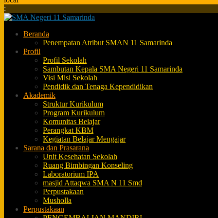
:
Beranda
Penempatan Atribut SMAN 11 Samarinda
Profil
Profil Sekolah
Sambutan Kepala SMA Negeri 11 Samarinda
Visi Misi Sekolah
Pendidik dan Tenaga Kependidikan
Akademik
Struktur Kurikulum
Program Kurikulum
Komunitas Belajar
Perangkat KBM
Kegiatan Belajar Mengajar
Sarana dan Prasarana
Unit Kesehatan Sekolah
Ruang Bimbingan Konseling
Laboratorium IPA
masjid Attaqwa SMA N 11 Smd
Perpustakaan
Musholla
Perpustakaan
PENGEMBALIAN MANDIRI