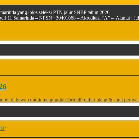
arinda yang lolos seleksi PTN jalur SNBP tahun 2026
ri 11 Samarinda – NPSN : 30401068 – Akreditasi “A” – Alamat : Jala
26
mbol di bawah untuk mengunduh formulir daftar ulang & surat pernya