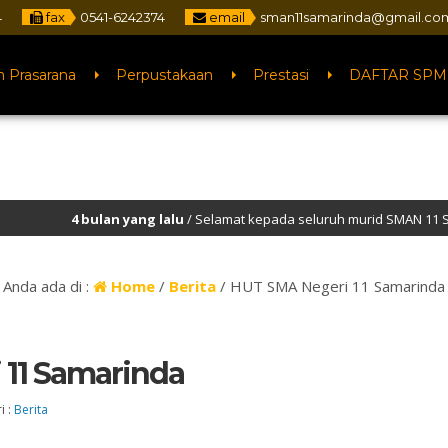
fax
0541-6242374
email
sman11samarinda@gmail.co
n Prasarana
Perpustakaan
Prestasi
DAFTAR SPM
lan yang lalu
/ Selamat kepada seluruh murid SMAN 11 Samarinda yang lo
Anda ada di :
Home
/
Berita
/
HUT SMA Negeri 11 Samarinda
 11 Samarinda
i :
Berita