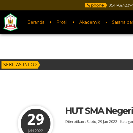
phone
0541-6242374
Beranda
Profil
Akademik
Sarana da
SEKILAS INFO
4 bu
HUT SMA Negeri
29
Diterbitkan :
Sabtu, 29 Jan 2022
-
Kategor
JAN 2022