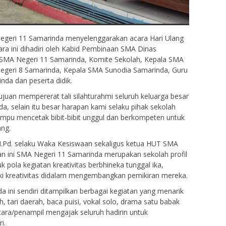
Negeri 11 Samarinda menyelenggarakan acara Hari Ulang
ra ini dihadiri oleh Kabid Pembinaan SMA Dinas
a SMA Negeri 11 Samarinda, Komite Sekolah, Kepala SMA
egeri 8 Samarinda, Kepala SMA Sunodia Samarinda, Guru
nda dan peserta didik.
ujuan mempererat tali silahturahmi seluruh keluarga besar
, selain itu besar harapan kami selaku pihak sekolah
pu mencetak bibit-bibit unggul dan berkompeten untuk
ng.
.Pd. selaku Waka Kesiswaan sekaligus ketua HUT SMA
n ini SMA Negeri 11 Samarinda merupakan sekolah profil
k pola kegiatan kreativitas berbhineka tunggal ika,
ki kreativitas didalam mengembangkan pemikiran mereka.
ini sendiri ditampilkan berbagai kegiatan yang menarik
, tari daerah, baca puisi, vokal solo, drama satu babak
acara/penampil mengajak seluruh hadirin untuk
i.