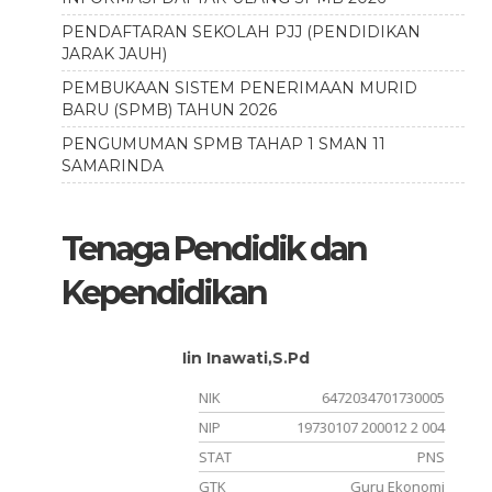
PENDAFTARAN SEKOLAH PJJ (PENDIDIKAN
JARAK JAUH)
PEMBUKAAN SISTEM PENERIMAAN MURID
BARU (SPMB) TAHUN 2026
PENGUMUMAN SPMB TAHAP 1 SMAN 11
SAMARINDA
Tenaga Pendidik dan
Kependidikan
Budi Harto, S.Pd
730005
NIK
6472051504690004
2 2 004
NIP
196904151995121004
PNS
STAT
PNS
konomi
GTK
Guru Geografi