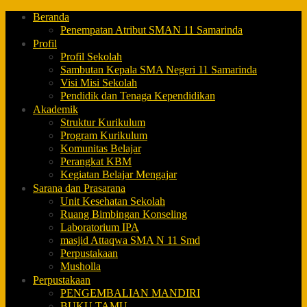
Beranda
Penempatan Atribut SMAN 11 Samarinda
Profil
Profil Sekolah
Sambutan Kepala SMA Negeri 11 Samarinda
Visi Misi Sekolah
Pendidik dan Tenaga Kependidikan
Akademik
Struktur Kurikulum
Program Kurikulum
Komunitas Belajar
Perangkat KBM
Kegiatan Belajar Mengajar
Sarana dan Prasarana
Unit Kesehatan Sekolah
Ruang Bimbingan Konseling
Laboratorium IPA
masjid Attaqwa SMA N 11 Smd
Perpustakaan
Musholla
Perpustakaan
PENGEMBALIAN MANDIRI
BUKU TAMU