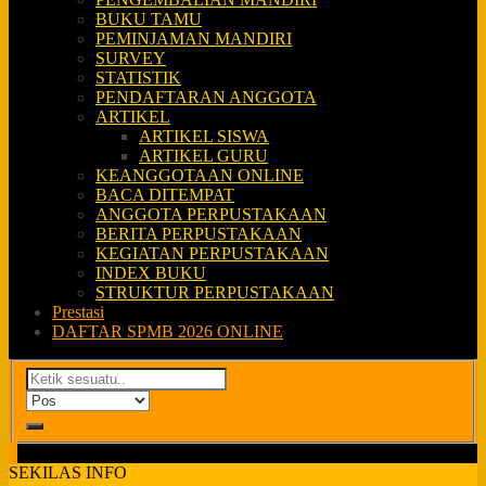
BUKU TAMU
PEMINJAMAN MANDIRI
SURVEY
STATISTIK
PENDAFTARAN ANGGOTA
ARTIKEL
ARTIKEL SISWA
ARTIKEL GURU
KEANGGOTAAN ONLINE
BACA DITEMPAT
ANGGOTA PERPUSTAKAAN
BERITA PERPUSTAKAAN
KEGIATAN PERPUSTAKAAN
INDEX BUKU
STRUKTUR PERPUSTAKAAN
Prestasi
DAFTAR SPMB 2026 ONLINE
SEKILAS INFO