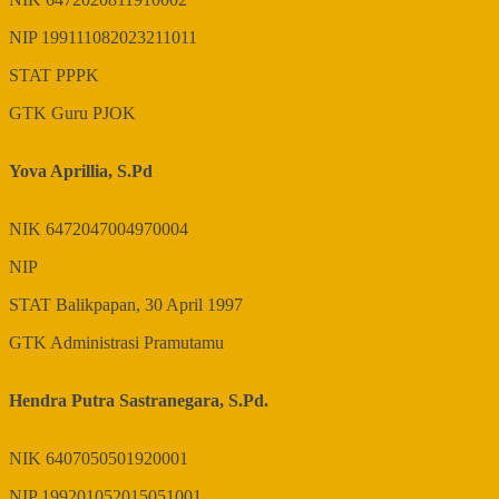
NIP
199111082023211011
STAT
PPPK
GTK
Guru PJOK
Yova Aprillia, S.Pd
NIK
6472047004970004
NIP
STAT
Balikpapan, 30 April 1997
GTK
Administrasi Pramutamu
Hendra Putra Sastranegara, S.Pd.
NIK
6407050501920001
NIP
199201052015051001