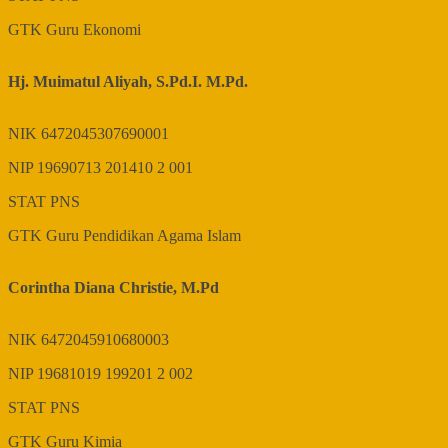
GTK
Guru Ekonomi
Hj. Muimatul Aliyah, S.Pd.I. M.Pd.
NIK
6472045307690001
NIP
19690713 201410 2 001
STAT
PNS
GTK
Guru Pendidikan Agama Islam
Corintha Diana Christie, M.Pd
NIK
6472045910680003
NIP
19681019 199201 2 002
STAT
PNS
GTK
Guru Kimia