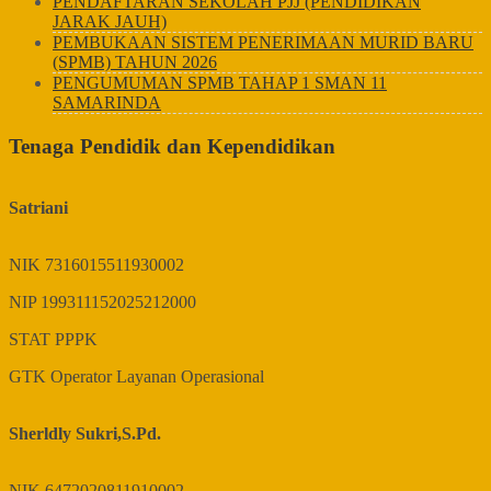
PENDAFTARAN SEKOLAH PJJ (PENDIDIKAN
JARAK JAUH)
PEMBUKAAN SISTEM PENERIMAAN MURID BARU
(SPMB) TAHUN 2026
PENGUMUMAN SPMB TAHAP 1 SMAN 11
SAMARINDA
Tenaga Pendidik dan Kependidikan
Satriani
NIK
7316015511930002
NIP
199311152025212000
STAT
PPPK
GTK
Operator Layanan Operasional
Sherldly Sukri,S.Pd.
NIK
6472020811910002