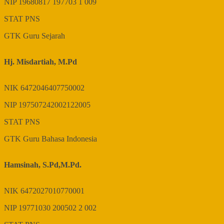
NIP
19680817 197703 1 009
STAT
PNS
GTK
Guru Sejarah
Hj. Misdartiah, M.Pd
NIK
6472046407750002
NIP
197507242002122005
STAT
PNS
GTK
Guru Bahasa Indonesia
Hamsinah, S.Pd,M.Pd.
NIK
6472027010770001
NIP
19771030 200502 2 002