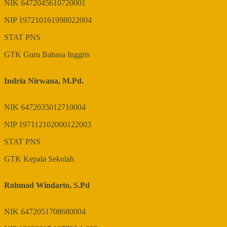
NIK
6472045610720001
NIP
197210161998022004
STAT
PNS
GTK
Guru Bahasa Inggris
Indria Nirwana, M.Pd.
NIK
6472035012710004
NIP
197112102000122003
STAT
PNS
GTK
Kepala Sekolah
Rohmad Windarto, S.Pd
NIK
6472051708680004