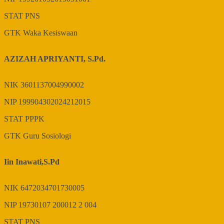
STAT
PNS
GTK
Waka Kesiswaan
AZIZAH APRIYANTI, S.Pd.
NIK
3601137004990002
NIP
199904302024212015
STAT
PPPK
GTK
Guru Sosiologi
Iin Inawati,S.Pd
NIK
6472034701730005
NIP
19730107 200012 2 004
STAT
PNS