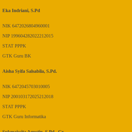
Eka Indriani, S.Pd
NIK
6472026804960001
NIP
199604282022212015
STAT
PPPK
GTK
Guru BK
Aisha Syifa Salsabila, S.Pd.
NIK
6472045703010005
NIP
200103172025212018
STAT
PPPK
GTK
Guru Informatika
Sukmaissita Agustin, S.Pd., Gr.