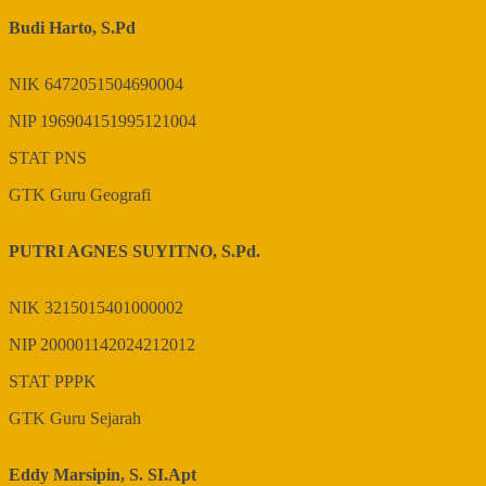
Budi Harto, S.Pd
NIK
6472051504690004
NIP
196904151995121004
STAT
PNS
GTK
Guru Geografi
PUTRI AGNES SUYITNO, S.Pd.
NIK
3215015401000002
NIP
200001142024212012
STAT
PPPK
GTK
Guru Sejarah
Eddy Marsipin, S. SI.Apt