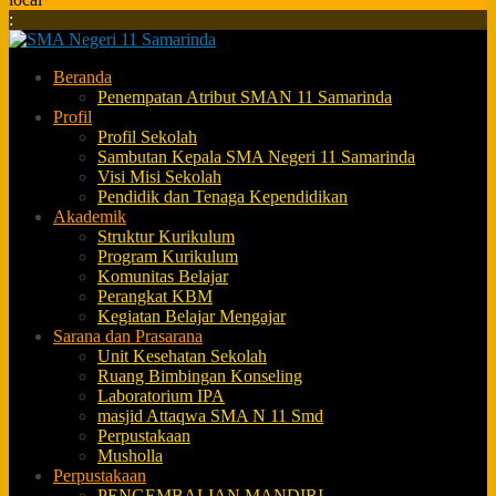
:
Beranda
Penempatan Atribut SMAN 11 Samarinda
Profil
Profil Sekolah
Sambutan Kepala SMA Negeri 11 Samarinda
Visi Misi Sekolah
Pendidik dan Tenaga Kependidikan
Akademik
Struktur Kurikulum
Program Kurikulum
Komunitas Belajar
Perangkat KBM
Kegiatan Belajar Mengajar
Sarana dan Prasarana
Unit Kesehatan Sekolah
Ruang Bimbingan Konseling
Laboratorium IPA
masjid Attaqwa SMA N 11 Smd
Perpustakaan
Musholla
Perpustakaan
PENGEMBALIAN MANDIRI