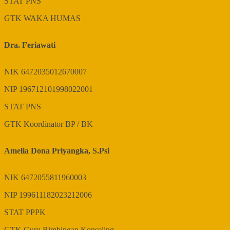
STAT
PNS
GTK
WAKA HUMAS
Dra. Feriawati
NIK
6472035012670007
NIP
196712101998022001
STAT
PNS
GTK
Koordinator BP / BK
Amelia Dona Priyangka, S.Psi
NIK
6472055811960003
NIP
199611182023212006
STAT
PPPK
GTK
Guru Bimbingan Konseling