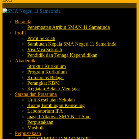
:
Beranda
Penempatan Atribut SMAN 11 Samarinda
Profil
Profil Sekolah
Sambutan Kepala SMA Negeri 11 Samarinda
Visi Misi Sekolah
Pendidik dan Tenaga Kependidikan
Akademik
Struktur Kurikulum
Program Kurikulum
Komunitas Belajar
Perangkat KBM
Kegiatan Belajar Mengajar
Sarana dan Prasarana
Unit Kesehatan Sekolah
Ruang Bimbingan Konseling
Laboratorium IPA
masjid Attaqwa SMA N 11 Smd
Perpustakaan
Musholla
Perpustakaan
PENGEMBALIAN MANDIRI