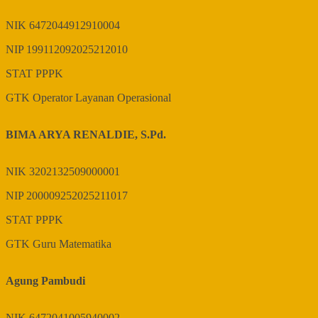
NIK
6472044912910004
NIP
199112092025212010
STAT
PPPK
GTK
Operator Layanan Operasional
BIMA ARYA RENALDIE, S.Pd.
NIK
3202132509000001
NIP
200009252025211017
STAT
PPPK
GTK
Guru Matematika
Agung Pambudi
NIK
6472041005940002