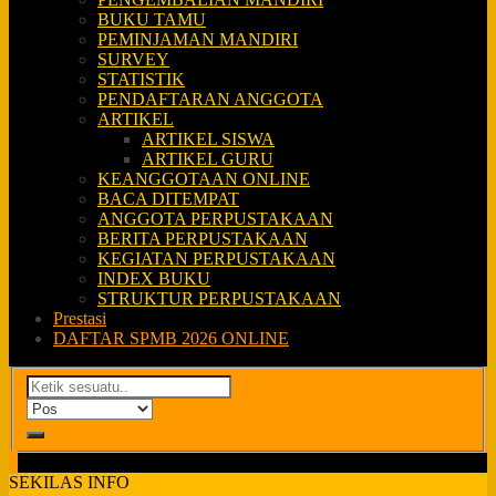
BUKU TAMU
PEMINJAMAN MANDIRI
SURVEY
STATISTIK
PENDAFTARAN ANGGOTA
ARTIKEL
ARTIKEL SISWA
ARTIKEL GURU
KEANGGOTAAN ONLINE
BACA DITEMPAT
ANGGOTA PERPUSTAKAAN
BERITA PERPUSTAKAAN
KEGIATAN PERPUSTAKAAN
INDEX BUKU
STRUKTUR PERPUSTAKAAN
Prestasi
DAFTAR SPMB 2026 ONLINE
SEKILAS INFO