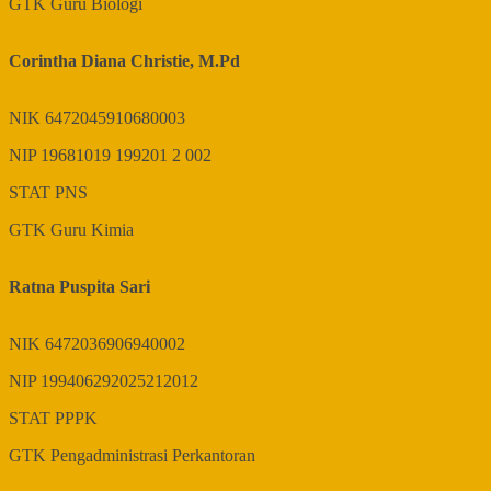
GTK
Guru Biologi
Corintha Diana Christie, M.Pd
NIK
6472045910680003
NIP
19681019 199201 2 002
STAT
PNS
GTK
Guru Kimia
Ratna Puspita Sari
NIK
6472036906940002
NIP
199406292025212012
STAT
PPPK
GTK
Pengadministrasi Perkantoran