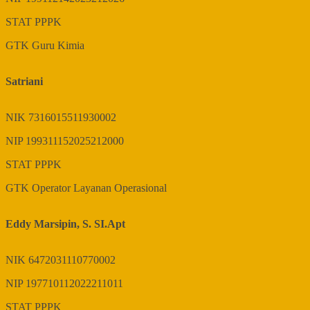
STAT
PPPK
GTK
Guru Kimia
Satriani
NIK
7316015511930002
NIP
199311152025212000
STAT
PPPK
GTK
Operator Layanan Operasional
Eddy Marsipin, S. SI.Apt
NIK
6472031110770002
NIP
197710112022211011
STAT
PPPK