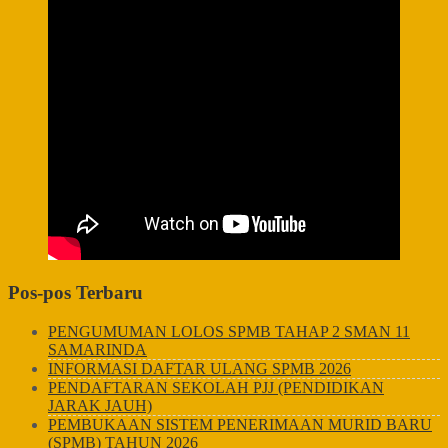
Pos-pos Terbaru
PENGUMUMAN LOLOS SPMB TAHAP 2 SMAN 11
SAMARINDA
INFORMASI DAFTAR ULANG SPMB 2026
PENDAFTARAN SEKOLAH PJJ (PENDIDIKAN
JARAK JAUH)
PEMBUKAAN SISTEM PENERIMAAN MURID BARU
(SPMB) TAHUN 2026