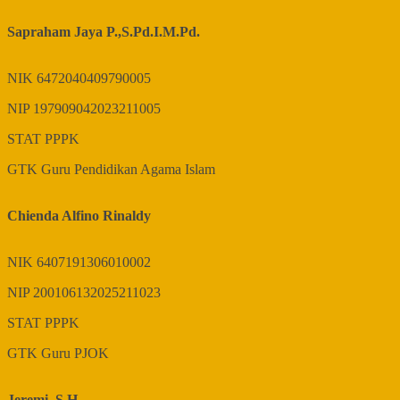
Sapraham Jaya P.,S.Pd.I.M.Pd.
NIK
6472040409790005
NIP
197909042023211005
STAT
PPPK
GTK
Guru Pendidikan Agama Islam
Chienda Alfino Rinaldy
NIK
6407191306010002
NIP
200106132025211023
STAT
PPPK
GTK
Guru PJOK
Jeremi, S.H.