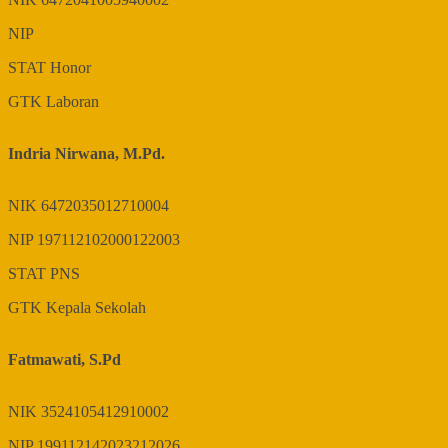
NIP
STAT
Honor
GTK
Laboran
Indria Nirwana, M.Pd.
NIK
6472035012710004
NIP
197112102000122003
STAT
PNS
GTK
Kepala Sekolah
Fatmawati, S.Pd
NIK
3524105412910002
NIP
199112142023212026