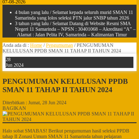
07-08-2026
4 bulan yang lalu
/ Selamat kepada seluruh murid SMAN 11
Samarinda yang lolos seleksi PTN jalur SNBP tahun 2026
3 tahun yang lalu
/ Selamat Datang di Website Resmi SMA
Negeri 11 Samarinda – NPSN : 30401068 – Akreditasi “A” –
Alamat : Jalan Pelita IV, Samarinda – Kalimantan Timur
Anda ada di :
Home
/
Pengumuman
/
PENGUMUMAN
KELULUSAN PPDB SMAN 11 TAHAP II TAHUN 2024
28
Jun 2024
PENGUMUMAN KELULUSAN PPDB
SMAN 11 TAHAP II TAHUN 2024
Diterbitkan :
Jumat, 28 Jun 2024
BAGIKAN
Halo sobat SMABAS! Berikut pengumuman hasil seleksi PPDB
tahap II Zonasi Umum SMAN 11 Samarinda tahun pelajaran