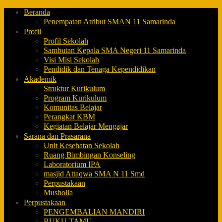
Beranda
Penempatan Atribut SMAN 11 Samarinda
Profil
Profil Sekolah
Sambutan Kepala SMA Negeri 11 Samarinda
Visi Misi Sekolah
Pendidik dan Tenaga Kependidikan
Akademik
Struktur Kurikulum
Program Kurikulum
Komunitas Belajar
Perangkat KBM
Kegiatan Belajar Mengajar
Sarana dan Prasarana
Unit Kesehatan Sekolah
Ruang Bimbingan Konseling
Laboratorium IPA
masjid Attaqwa SMA N 11 Smd
Perpustakaan
Musholla
Perpustakaan
PENGEMBALIAN MANDIRI
BUKU TAMU