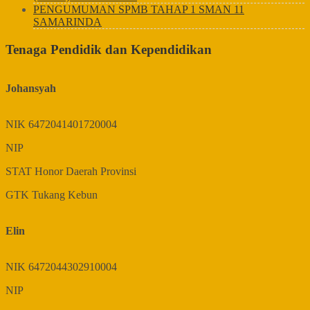
PENGUMUMAN SPMB TAHAP 1 SMAN 11
SAMARINDA
Tenaga Pendidik dan Kependidikan
Johansyah
NIK
6472041401720004
NIP
STAT
Honor Daerah Provinsi
GTK
Tukang Kebun
Elin
NIK
6472044302910004
NIP