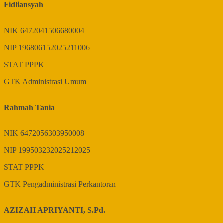
Fidliansyah
NIK
6472041506680004
NIP
196806152025211006
STAT
PPPK
GTK
Administrasi Umum
Rahmah Tania
NIK
6472056303950008
NIP
199503232025212025
STAT
PPPK
GTK
Pengadministrasi Perkantoran
AZIZAH APRIYANTI, S.Pd.