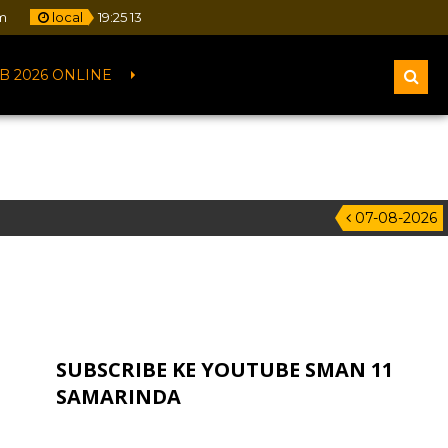
m
local
19
:
25
14
B 2026 ONLINE
07-08-2026
SUBSCRIBE KE YOUTUBE SMAN 11
SAMARINDA