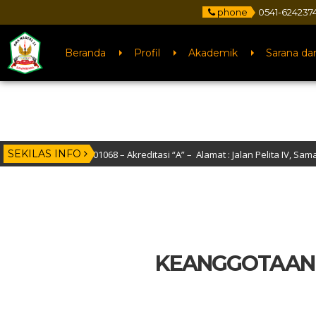
phone
0541-624237
Beranda
Profil
Akademik
Sarana da
SEKILAS INFO
 : 30401068 – Akreditasi “A” – Alamat : Jalan Pelita IV, Samarinda – Kal
KEANGGOTAAN 