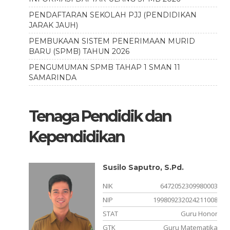
PENDAFTARAN SEKOLAH PJJ (PENDIDIKAN
JARAK JAUH)
PEMBUKAAN SISTEM PENERIMAAN MURID
BARU (SPMB) TAHUN 2026
PENGUMUMAN SPMB TAHAP 1 SMAN 11
SAMARINDA
Tenaga Pendidik dan
Kependidikan
Susilo Saputro, S.Pd.
930001
NIK
6472052309980003
211043
NIP
199809232024211008
PPPK
STAT
Guru Honor
onesia
GTK
Guru Matematika