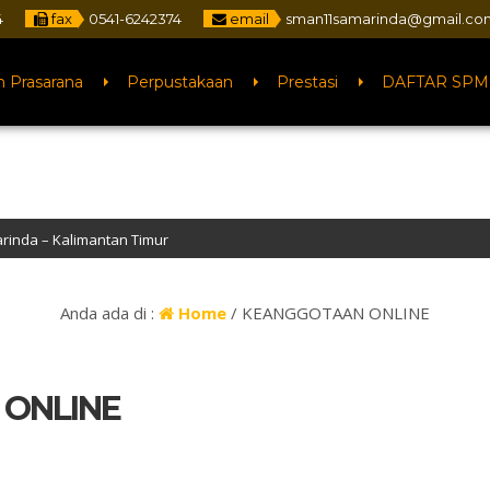
4
fax
0541-6242374
email
sman11samarinda@gmail.co
n Prasarana
Perpustakaan
Prestasi
DAFTAR SPM
imantan Timur
Anda ada di :
Home
/
KEANGGOTAAN ONLINE
ONLINE