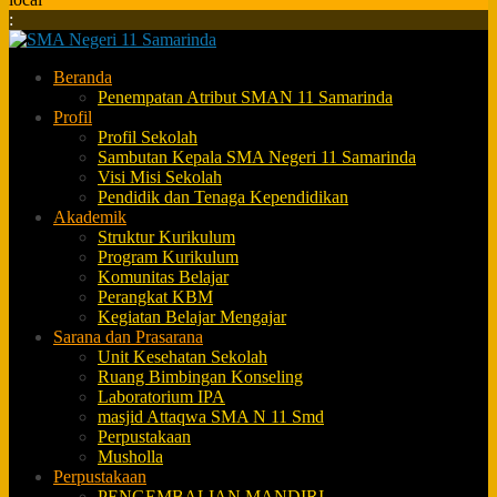
:
Beranda
Penempatan Atribut SMAN 11 Samarinda
Profil
Profil Sekolah
Sambutan Kepala SMA Negeri 11 Samarinda
Visi Misi Sekolah
Pendidik dan Tenaga Kependidikan
Akademik
Struktur Kurikulum
Program Kurikulum
Komunitas Belajar
Perangkat KBM
Kegiatan Belajar Mengajar
Sarana dan Prasarana
Unit Kesehatan Sekolah
Ruang Bimbingan Konseling
Laboratorium IPA
masjid Attaqwa SMA N 11 Smd
Perpustakaan
Musholla
Perpustakaan
PENGEMBALIAN MANDIRI