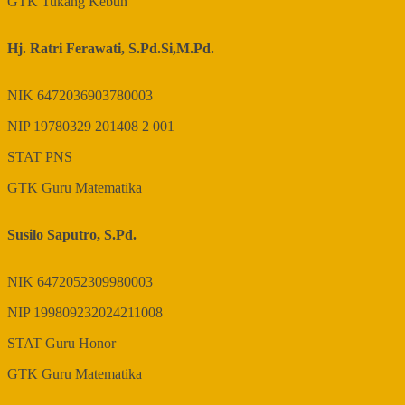
GTK
Tukang Kebun
Hj. Ratri Ferawati, S.Pd.Si,M.Pd.
NIK
6472036903780003
NIP
19780329 201408 2 001
STAT
PNS
GTK
Guru Matematika
Susilo Saputro, S.Pd.
NIK
6472052309980003
NIP
199809232024211008
STAT
Guru Honor
GTK
Guru Matematika