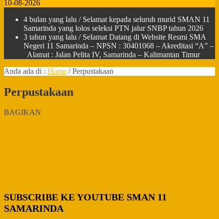
10-08-2026
4 bulan yang lalu
/ Selamat kepada seluruh murid SMAN 11
Samarinda yang lolos seleksi PTN jalur SNBP tahun 2026
3 tahun yang lalu
/ Selamat Datang di Website Resmi SMA
Negeri 11 Samarinda – NPSN : 30401068 – Akreditasi “A” –
Alamat : Jalan Pelita IV, Samarinda – Kalimantan Timur
Anda ada di :
Home
/
Perpustakaan
Perpustakaan
BAGIKAN
SUBSCRIBE KE YOUTUBE SMAN 11
SAMARINDA