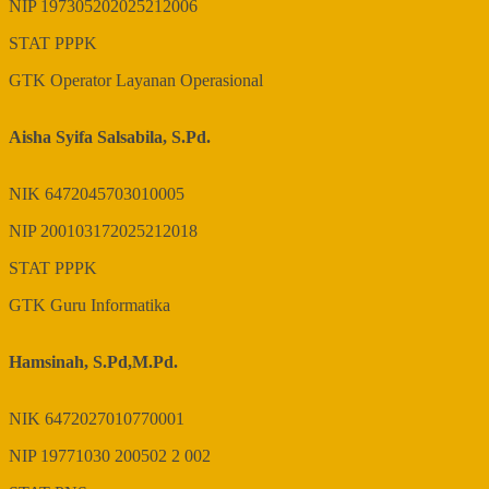
NIP
197305202025212006
STAT
PPPK
GTK
Operator Layanan Operasional
Aisha Syifa Salsabila, S.Pd.
NIK
6472045703010005
NIP
200103172025212018
STAT
PPPK
GTK
Guru Informatika
Hamsinah, S.Pd,M.Pd.
NIK
6472027010770001
NIP
19771030 200502 2 002