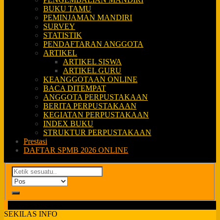
BUKU TAMU
PEMINJAMAN MANDIRI
SURVEY
STATISTIK
PENDAFTARAN ANGGOTA
ARTIKEL
ARTIKEL SISWA
ARTIKEL GURU
KEANGGOTAAN ONLINE
BACA DITEMPAT
ANGGOTA PERPUSTAKAAN
BERITA PERPUSTAKAAN
KEGIATAN PERPUSTAKAAN
INDEX BUKU
STRUKTUR PERPUSTAKAAN
Prestasi
DAFTAR SPMB 2026 ONLINE
SEKILAS INFO