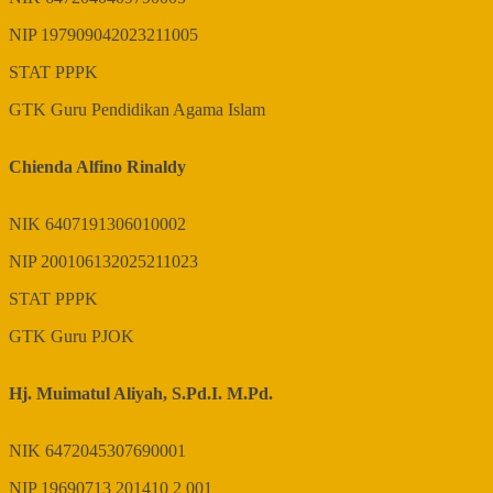
NIP
197909042023211005
STAT
PPPK
GTK
Guru Pendidikan Agama Islam
Chienda Alfino Rinaldy
NIK
6407191306010002
NIP
200106132025211023
STAT
PPPK
GTK
Guru PJOK
Hj. Muimatul Aliyah, S.Pd.I. M.Pd.
NIK
6472045307690001
NIP
19690713 201410 2 001