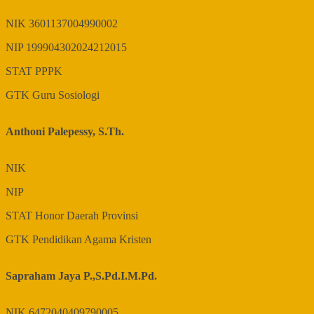
NIK
3601137004990002
NIP
199904302024212015
STAT
PPPK
GTK
Guru Sosiologi
Anthoni Palepessy, S.Th.
NIK
NIP
STAT
Honor Daerah Provinsi
GTK
Pendidikan Agama Kristen
Sapraham Jaya P.,S.Pd.I.M.Pd.
NIK
6472040409790005