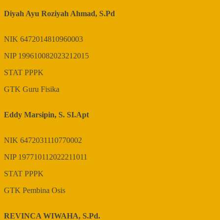
Diyah Ayu Roziyah Ahmad, S.Pd
NIK
6472014810960003
NIP
199610082023212015
STAT
PPPK
GTK
Guru Fisika
Eddy Marsipin, S. SI.Apt
NIK
6472031110770002
NIP
197710112022211011
STAT
PPPK
GTK
Pembina Osis
REVINCA WIWAHA, S.Pd.