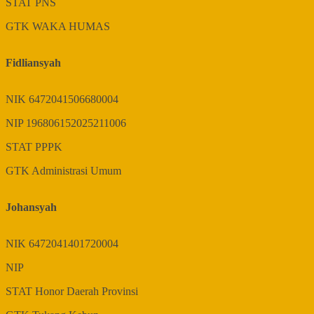
STAT
PNS
GTK
WAKA HUMAS
Fidliansyah
NIK
6472041506680004
NIP
196806152025211006
STAT
PPPK
GTK
Administrasi Umum
Johansyah
NIK
6472041401720004
NIP
STAT
Honor Daerah Provinsi