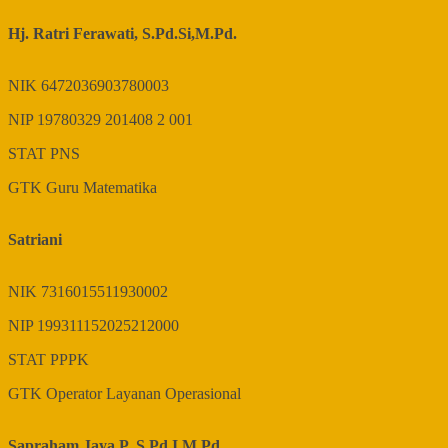
Hj. Ratri Ferawati, S.Pd.Si,M.Pd.
NIK
6472036903780003
NIP
19780329 201408 2 001
STAT
PNS
GTK
Guru Matematika
Satriani
NIK
7316015511930002
NIP
199311152025212000
STAT
PPPK
GTK
Operator Layanan Operasional
Sapraham Jaya P.,S.Pd.I.M.Pd.