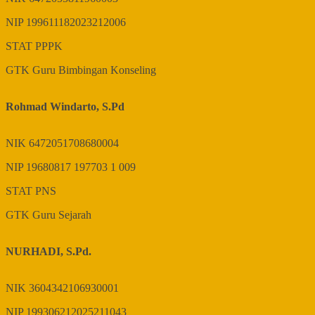
NIP
199611182023212006
STAT
PPPK
GTK
Guru Bimbingan Konseling
Rohmad Windarto, S.Pd
NIK
6472051708680004
NIP
19680817 197703 1 009
STAT
PNS
GTK
Guru Sejarah
NURHADI, S.Pd.
NIK
3604342106930001
NIP
199306212025211043