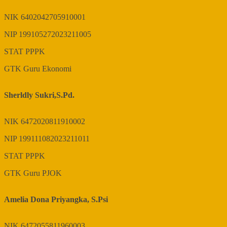
NIK
6402042705910001
NIP
199105272023211005
STAT
PPPK
GTK
Guru Ekonomi
Sherldly Sukri,S.Pd.
NIK
6472020811910002
NIP
199111082023211011
STAT
PPPK
GTK
Guru PJOK
Amelia Dona Priyangka, S.Psi
NIK
6472055811960003