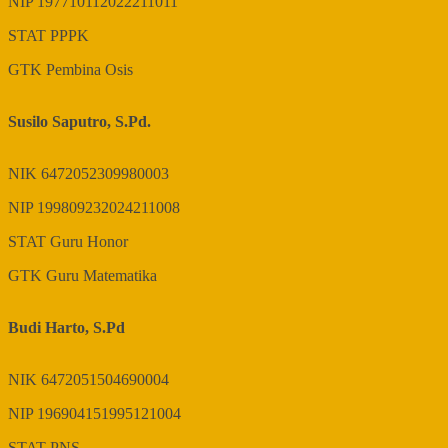
NIP
197710112022211011
STAT
PPPK
GTK
Pembina Osis
Susilo Saputro, S.Pd.
NIK
6472052309980003
NIP
199809232024211008
STAT
Guru Honor
GTK
Guru Matematika
Budi Harto, S.Pd
NIK
6472051504690004
NIP
196904151995121004
STAT
PNS