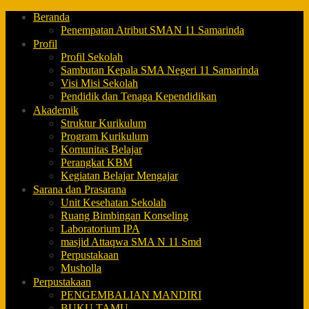
Beranda
Penempatan Atribut SMAN 11 Samarinda
Profil
Profil Sekolah
Sambutan Kepala SMA Negeri 11 Samarinda
Visi Misi Sekolah
Pendidik dan Tenaga Kependidikan
Akademik
Struktur Kurikulum
Program Kurikulum
Komunitas Belajar
Perangkat KBM
Kegiatan Belajar Mengajar
Sarana dan Prasarana
Unit Kesehatan Sekolah
Ruang Bimbingan Konseling
Laboratorium IPA
masjid Attaqwa SMA N 11 Smd
Perpustakaan
Musholla
Perpustakaan
PENGEMBALIAN MANDIRI
BUKU TAMU