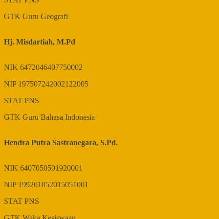
GTK
Guru Geografi
Hj. Misdartiah, M.Pd
NIK
6472046407750002
NIP
197507242002122005
STAT
PNS
GTK
Guru Bahasa Indonesia
Hendra Putra Sastranegara, S.Pd.
NIK
6407050501920001
NIP
199201052015051001
STAT
PNS
GTK
Waka Kesiswaan