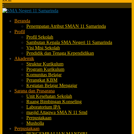
:
Beranda
Penempatan Atribut SMAN 11 Samarinda
Profil
Profil Sekolah
Sambutan Kepala SMA Negeri 11 Samarinda
Visi Misi Sekolah
Pendidik dan Tenaga Kependidikan
Akademik
Struktur Kurikulum
Program Kurikulum
Komunitas Belajar
Perangkat KBM
Kegiatan Belajar Mengajar
Sarana dan Prasarana
Unit Kesehatan Sekolah
Ruang Bimbingan Konseling
Laboratorium IPA
masjid Attaqwa SMA N 11 Smd
Perpustakaan
Musholla
Perpustakaan
PENGEMBALIAN MANDIRI