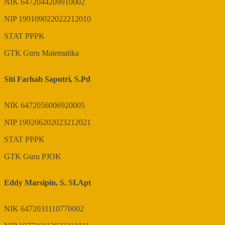
NIK
6472044209910002
NIP
199109022022212010
STAT
PPPK
GTK
Guru Matematika
Siti Farhah Saputri, S.Pd
NIK
6472056006920005
NIP
199206202023212021
STAT
PPPK
GTK
Guru PJOK
Eddy Marsipin, S. SI.Apt
NIK
6472031110770002