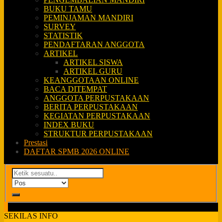
BUKU TAMU
PEMINJAMAN MANDIRI
SURVEY
STATISTIK
PENDAFTARAN ANGGOTA
ARTIKEL
ARTIKEL SISWA
ARTIKEL GURU
KEANGGOTAAN ONLINE
BACA DITEMPAT
ANGGOTA PERPUSTAKAAN
BERITA PERPUSTAKAAN
KEGIATAN PERPUSTAKAAN
INDEX BUKU
STRUKTUR PERPUSTAKAAN
Prestasi
DAFTAR SPMB 2026 ONLINE
SEKILAS INFO