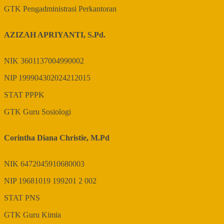
GTK
Pengadministrasi Perkantoran
AZIZAH APRIYANTI, S.Pd.
NIK
3601137004990002
NIP
199904302024212015
STAT
PPPK
GTK
Guru Sosiologi
Corintha Diana Christie, M.Pd
NIK
6472045910680003
NIP
19681019 199201 2 002
STAT
PNS
GTK
Guru Kimia