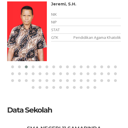
Jeremi, S.H.
01
NIK
-
NIP
si
STAT
ah
GTK
Pendidikan Agama Khatolik
Data Sekolah