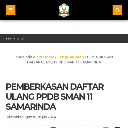
n 2026
“A” – Alamat : Jalan Pelita IV, Samarinda – Kalimantan Timur
Anda ada di :
Home
/
Pengumuman
/
PEMBERKASAN
DAFTAR ULANG PPDB SMAN 11 SAMARINDA
PEMBERKASAN DAFTAR
ULANG PPDB SMAN 11
SAMARINDA
Diterbitkan :
Jumat, 28 Jun 2024