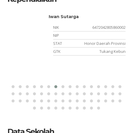
Iwan Sutarga
02
NIK
6472042805860002
10
NIP
PK
STAT
Honor Daerah Provinsi
ka
GTK
Tukang Kebun
Data Sekolah