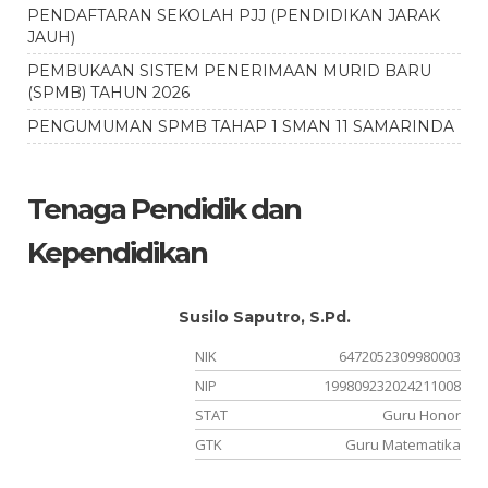
PENDAFTARAN SEKOLAH PJJ (PENDIDIKAN JARAK
JAUH)
PEMBUKAAN SISTEM PENERIMAAN MURID BARU
(SPMB) TAHUN 2026
PENGUMUMAN SPMB TAHAP 1 SMAN 11 SAMARINDA
Tenaga Pendidik dan
Kependidikan
Susilo Saputro, S.Pd.
02
NIK
6472052309980003
NIP
199809232024211008
si
STAT
Guru Honor
un
GTK
Guru Matematika