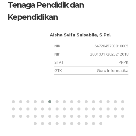
Tenaga Pendidik dan
Kependidikan
Aisha Syifa Salsabila, S.Pd.
02
NIK
6472045703010005
00
NIP
200103172025212018
PK
STAT
PPPK
al
GTK
Guru Informatika