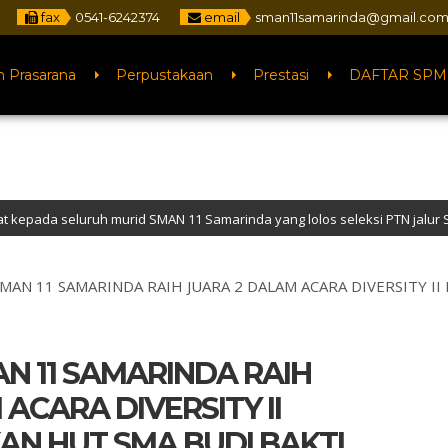
fax
0541-6242374
email
sman11samarinda@gmail.co
n Prasarana
Perpustakaan
Prestasi
DAFTAR SPM
h murid SMAN 11 Samarinda yang lolos seleksi PTN jalur SNBP tahun 202
site Resmi SMA Negeri 11 Samarinda – NPSN : 30401068 – Akreditasi “A” – A
SMAN 11 SAMARINDA RAIH JUARA 2 DALAM ACARA DIVERSITY I
AN 11 SAMARINDA RAIH
ACARA DIVERSITY II
N HUT SMA BUDI BAKTI