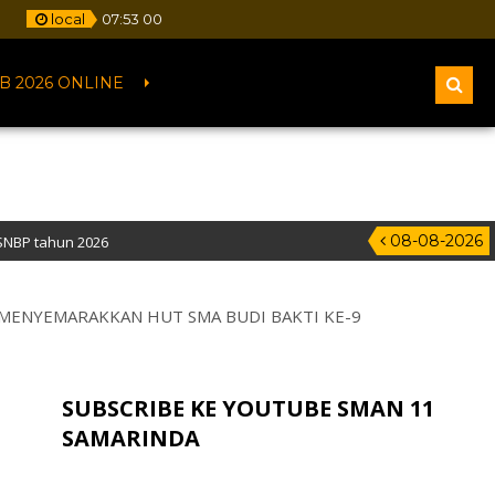
m
local
07
:
53
01
B 2026 ONLINE
08-08-2026
6
lamat : Jalan Pelita IV, Samarinda – Kalimantan Timur
I MENYEMARAKKAN HUT SMA BUDI BAKTI KE-9
SUBSCRIBE KE YOUTUBE SMAN 11
SAMARINDA