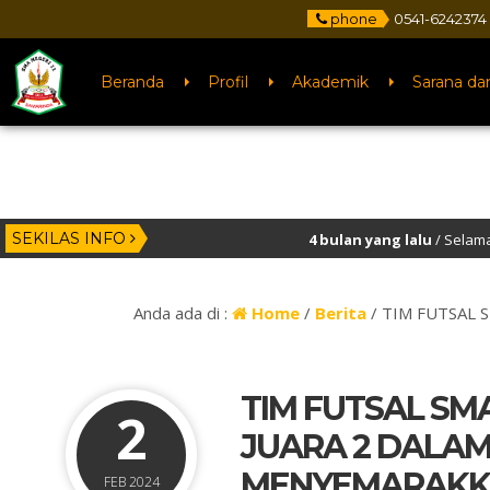
phone
0541-6242374
Beranda
Profil
Akademik
Sarana da
SEKILAS INFO
4 bulan yang lalu
/ Selamat kepada seluru
3 tahun yang lalu
/ Selamat Datang di Web
Anda ada di :
Home
/
Berita
/
TIM FUTSAL 
TIM FUTSAL SM
2
JUARA 2 DALAM 
MENYEMARAKKA
FEB 2024