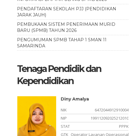
PENDAFTARAN SEKOLAH PJJ (PENDIDIKAN
JARAK JAUH)
PEMBUKAAN SISTEM PENERIMAAN MURID
BARU (SPMB) TAHUN 2026
PENGUMUMAN SPMB TAHAP 1 SMAN 11
SAMARINDA
Tenaga Pendidik dan
Kependidikan
Diny Amalya
940001
NIK
6472044912910004
212019
NIP
199112092025212010
PPPK
STAT
PPPK
ncasila
GTK
Operator Layanan Operasional