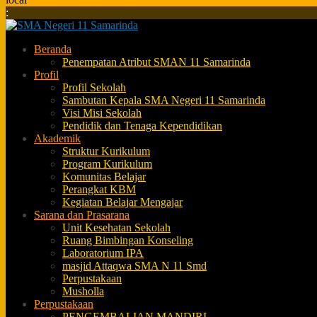
:
Beranda
Penempatan Atribut SMAN 11 Samarinda
Profil
Profil Sekolah
Sambutan Kepala SMA Negeri 11 Samarinda
Visi Misi Sekolah
Pendidik dan Tenaga Kependidikan
Akademik
Struktur Kurikulum
Program Kurikulum
Komunitas Belajar
Perangkat KBM
Kegiatan Belajar Mengajar
Sarana dan Prasarana
Unit Kesehatan Sekolah
Ruang Bimbingan Konseling
Laboratorium IPA
masjid Attaqwa SMA N 11 Smd
Perpustakaan
Musholla
Perpustakaan
PENGEMBALIAN MANDIRI