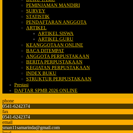
PEMINJAMAN MANDIRI
SURVEY
STATISTIK
PENDAFTARAN ANGGOTA
ARTIKEL
ARTIKEL SISWA
ARTIKEL GURU
KEANGGOTAAN ONLINE
BACA DITEMPAT
ANGGOTA PERPUSTAKAAN
BERITA PERPUSTAKAAN
KEGIATAN PERPUSTAKAAN
INDEX BUKU
STRUKTUR PERPUSTAKAAN
Prestasi
DAFTAR SPMB 2026 ONLINE
phone
0541-6242374
fax
0541-6242374
email
sman11samarinda@gmail.com
local