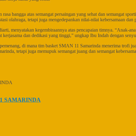
n rasa bangga atas semangat persaingan yang sehat dan semangat sporti
asi olahraga, tetapi juga mengedepankan nilai-nilai kebersamaan dan pe
diarti, menyatakan kegembiraannya atas pencapaian timnya. “Anak-ana
ngat kerjasama dan dedikasi yang tinggi,” ungkap Ibu Indah dengan seny
pemenang, di mana tim basket SMAN 11 Samarinda menerima trofi juara,
arinda, tetapi juga memupuk semangat juang dan semangat kebersama
1 SAMARINDA