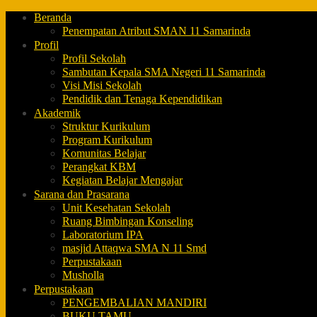
Beranda
Penempatan Atribut SMAN 11 Samarinda
Profil
Profil Sekolah
Sambutan Kepala SMA Negeri 11 Samarinda
Visi Misi Sekolah
Pendidik dan Tenaga Kependidikan
Akademik
Struktur Kurikulum
Program Kurikulum
Komunitas Belajar
Perangkat KBM
Kegiatan Belajar Mengajar
Sarana dan Prasarana
Unit Kesehatan Sekolah
Ruang Bimbingan Konseling
Laboratorium IPA
masjid Attaqwa SMA N 11 Smd
Perpustakaan
Musholla
Perpustakaan
PENGEMBALIAN MANDIRI
BUKU TAMU