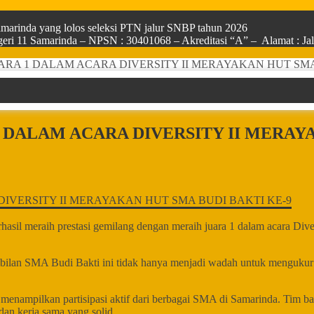
arinda yang lolos seleksi PTN jalur SNBP tahun 2026
ri 11 Samarinda – NPSN : 30401068 – Akreditasi “A” – Alamat : Jala
ARA 1 DALAM ACARA DIVERSITY II MERAYAKAN HUT SMA
 DALAM ACARA DIVERSITY II MERAY
il meraih prestasi gemilang dengan meraih juara 1 dalam acara Diver
ilan SMA Budi Bakti ini tidak hanya menjadi wadah untuk mengukur k
 menampilkan partisipasi aktif dari berbagai SMA di Samarinda. Tim
an kerja sama yang solid.