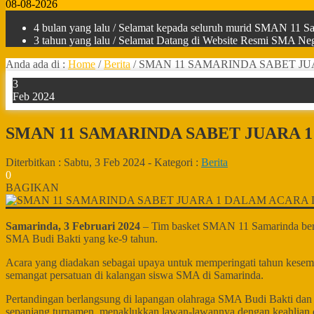
08-08-2026
4 bulan yang lalu
/ Selamat kepada seluruh murid SMAN 11 Sam
3 tahun yang lalu
/ Selamat Datang di Website Resmi SMA Nege
Anda ada di :
Home
/
Berita
/
SMAN 11 SAMARINDA SABET JU
3
Feb 2024
SMAN 11 SAMARINDA SABET JUARA 1
Diterbitkan :
Sabtu, 3 Feb 2024
-
Kategori :
Berita
0
BAGIKAN
Samarinda, 3 Februari 2024
– Tim basket SMAN 11 Samarinda berhas
SMA Budi Bakti yang ke-9 tahun.
Acara yang diadakan sebagai upaya untuk memperingati tahun kesemb
semangat persatuan di kalangan siswa SMA di Samarinda.
Pertandingan berlangsung di lapangan olahraga SMA Budi Bakti dan
sepanjang turnamen, menaklukkan lawan-lawannya dengan keahlian d