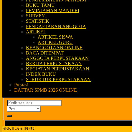
BUKU TAMU
PEMINJAMAN MANDIRI
SURVEY
STATISTIK
PENDAFTARAN ANGGOTA
ARTIKEL
ARTIKEL SISWA
ARTIKEL GURU
KEANGGOTAAN ONLINE
BACA DITEMPAT
ANGGOTA PERPUSTAKAAN
BERITA PERPUSTAKAAN
KEGIATAN PERPUSTAKAAN
INDEX BUKU
STRUKTUR PERPUSTAKAAN
Prestasi
DAFTAR SPMB 2026 ONLINE
SEKILAS INFO