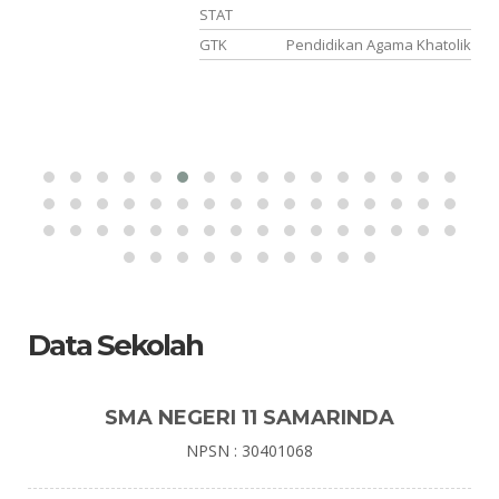
STAT
PPPK
ik
GTK
Operator Layanan Operasional
Data Sekolah
SMA NEGERI 11 SAMARINDA
NPSN : 30401068