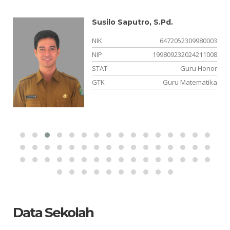
Susilo Saputro, S.Pd.
12
NIK
6472052309980003
28
NIP
199809232024211008
PK
STAT
Guru Honor
ka
GTK
Guru Matematika
Data Sekolah