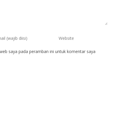
 web saya pada peramban ini untuk komentar saya
tranegara,
Iwan Sutarga
NIK
6472042805
6407050501920001
NIP
9201052015051001
STAT
Honor Daerah P
PNS
GTK
Tukang