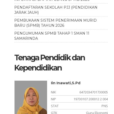
PENDAFTARAN SEKOLAH PJJ (PENDIDIKAN
JARAK JAUH)
PEMBUKAAN SISTEM PENERIMAAN MURID
BARU (SPMB) TAHUN 2026
PENGUMUMAN SPMB TAHAP 1 SMAN 11
SAMARINDA
Tenaga Pendidik dan
Kependidikan
Iin Inawati,S.Pd
860002
NIK
6472034701730005
NIP
19730107 200012 2 004
rovinsi
STAT
PNS
 Kebun
GTK
Guru Ekonomi