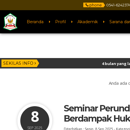
phone
0541-624237
Beranda
Profil
Akademik
Sarana da
SEKILAS INFO
4 bulan yang lalu
/ Selamat kepa
Anda ada d
Seminar Perund
8
Berdampak Hu
SEP 2025
Diterbitkan :
Senin, 8 Sep 2025
-
Kategori