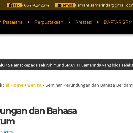
4
fax
0541-6242374
email
sman11samarinda@gmail.co
n Prasarana
Perpustakaan
Prestasi
DAFTAR SPM
da seluruh murid SMAN 11 Samarinda yang lolos seleksi PTN jalur SNBP t
i :
Home
/
Berita
/
Seminar Perundungan dan Bahasa Berda
ungan dan Bahasa
kum
 :
Berita