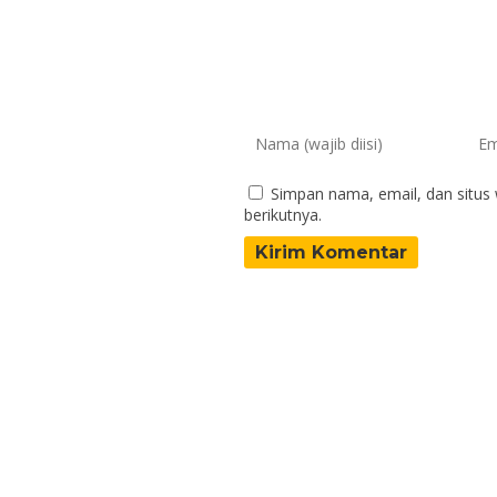
Simpan nama, email, dan situs
berikutnya.
eza Januarizky, M.Pd
Hendra Putra Sas
S.Pd.
6472041401910003
NIK
199101142023211008
NIP
19
PPPK
STAT
Guru Pancasila