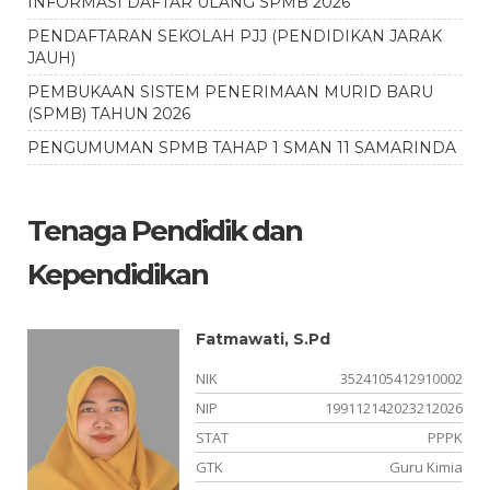
INFORMASI DAFTAR ULANG SPMB 2026
PENDAFTARAN SEKOLAH PJJ (PENDIDIKAN JARAK
JAUH)
PEMBUKAAN SISTEM PENERIMAAN MURID BARU
(SPMB) TAHUN 2026
PENGUMUMAN SPMB TAHAP 1 SMAN 11 SAMARINDA
Tenaga Pendidik dan
Kependidikan
Fatmawati, S.Pd
03
NIK
3524105412910002
06
NIP
199112142023212026
PK
STAT
PPPK
ng
GTK
Guru Kimia