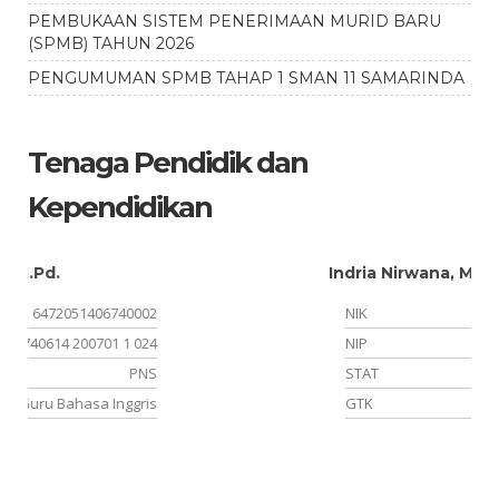
PEMBUKAAN SISTEM PENERIMAAN MURID BARU
(SPMB) TAHUN 2026
PENGUMUMAN SPMB TAHAP 1 SMAN 11 SAMARINDA
Tenaga Pendidik dan
Kependidikan
Indria Nirwana, M.Pd.
02
NIK
6472035012710004
24
NIP
197112102000122003
NS
STAT
PNS
is
GTK
Kepala Sekolah