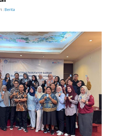
i :
Berita