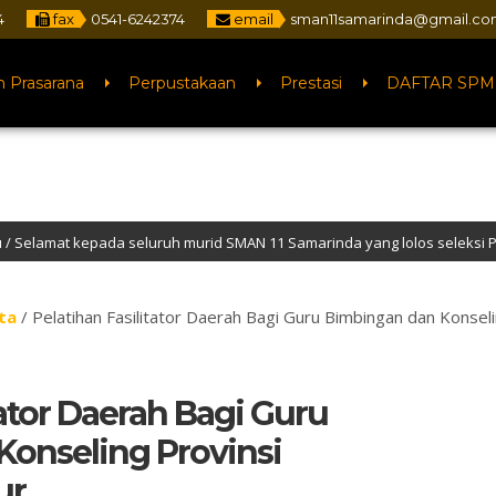
4
fax
0541-6242374
email
sman11samarinda@gmail.c
n Prasarana
Perpustakaan
Prestasi
DAFTAR SPM
luruh murid SMAN 11 Samarinda yang lolos seleksi PTN jalur SNBP tahun 
 Website Resmi SMA Negeri 11 Samarinda – NPSN : 30401068 – Akreditasi “A”
ta
/
Pelatihan Fasilitator Daerah Bagi Guru Bimbingan dan Konsel
tator Daerah Bagi Guru
onseling Provinsi
ur