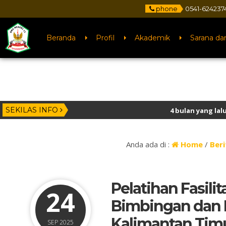
phone
0541-624237
Beranda
Profil
Akademik
Sarana da
SEKILAS INFO
4 bulan yang lalu
/ Selamat kepada se
3 tahun yang lalu
/ Selamat Datang di
Anda ada di :
Home
/
Beri
Pelatihan Fasili
24
Bimbingan dan K
Kalimantan Tim
SEP 2025