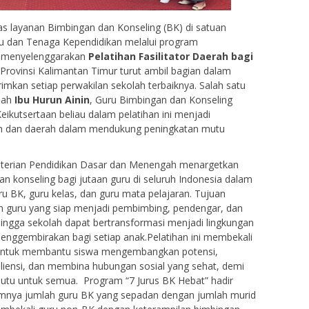
s layanan Bimbingan dan Konseling (BK) di satuan
uru dan Tenaga Kependidikan melalui program
 menyelenggarakan
Pelatihan Fasilitator Daerah bagi
 Provinsi Kalimantan Timur turut ambil bagian dalam
rimkan setiap perwakilan sekolah terbaiknya. Salah satu
alah
Ibu Hurun Ainin
, Guru Bimbingan dan Konseling
eikutsertaan beliau dalam pelatihan ini menjadi
ah dan daerah dalam mendukung peningkatan mutu
nterian Pendidikan Dasar dan Menengah menargetkan
n konseling bagi jutaan guru di seluruh Indonesia dalam
u BK, guru kelas, dan guru mata pelajaran. Tujuan
n guru yang siap menjadi pembimbing, pendengar, dan
ehingga sekolah dapat bertransformasi menjadi lingkungan
nggembirakan bagi setiap anak.Pelatihan ini membekali
s untuk membantu siswa mengembangkan potensi,
iensi, dan membina hubungan sosial yang sehat, demi
tu untuk semua. Program “7 Jurus BK Hebat” hadir
nimnya jumlah guru BK yang sepadan dengan jumlah murid