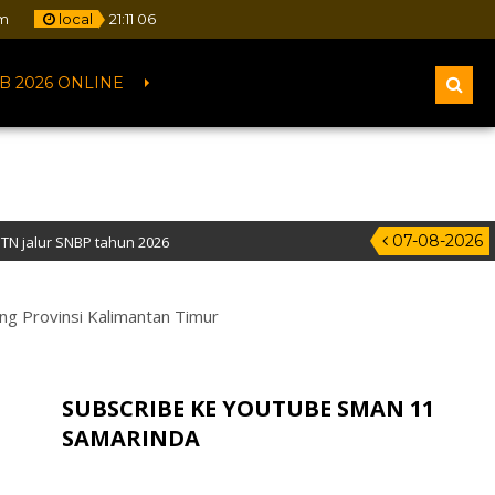
om
local
21
:
11
07
B 2026 ONLINE
07-08-2026
2026
 – Alamat : Jalan Pelita IV, Samarinda – Kalimantan Timur
ing Provinsi Kalimantan Timur
SUBSCRIBE KE YOUTUBE SMAN 11
SAMARINDA