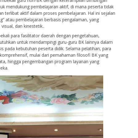
membekali guru non-BK dengan keterampilan bimbingan
ntuk mendukung pembelajaran aktif, di mana peserta tidak
 terlibat aktif dalam proses pembelajaran. Hal ini sejalan
ing” atau pembelajaran berbasis pengalaman, yang
isual, dan kinestetik..
ekali para fasilitator daerah dengan pengetahuan,
ibutuhkan untuk mendampingi guru-guru BK lainnya dalam
s pada kebutuhan peserta didik. Selama pelatihan, para
komprehensif, mulai dari pemahaman filosofi BK yang
data, hingga pengembangan program layanan yang
deka.