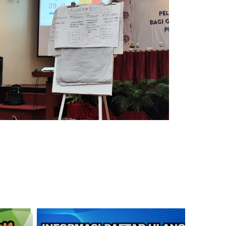
S.Pd.M.Pd
Satriani
6472051502930001
NIK
7316015511
9302152024211015
NIP
199311152025
PPPK
STAT
Guru Biologi
GTK
Operator Layanan Oper