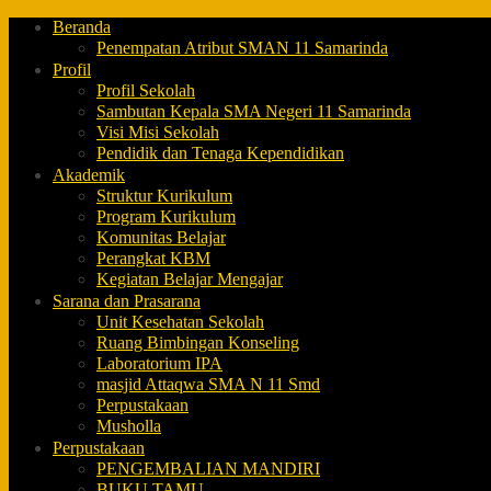
Beranda
Penempatan Atribut SMAN 11 Samarinda
Profil
Profil Sekolah
Sambutan Kepala SMA Negeri 11 Samarinda
Visi Misi Sekolah
Pendidik dan Tenaga Kependidikan
Akademik
Struktur Kurikulum
Program Kurikulum
Komunitas Belajar
Perangkat KBM
Kegiatan Belajar Mengajar
Sarana dan Prasarana
Unit Kesehatan Sekolah
Ruang Bimbingan Konseling
Laboratorium IPA
masjid Attaqwa SMA N 11 Smd
Perpustakaan
Musholla
Perpustakaan
PENGEMBALIAN MANDIRI
BUKU TAMU