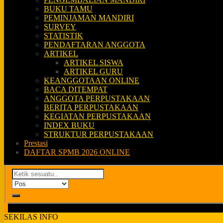
BUKU TAMU
PEMINJAMAN MANDIRI
SURVEY
STATISTIK
PENDAFTARAN ANGGOTA
ARTIKEL
ARTIKEL SISWA
ARTIKEL GURU
KEANGGOTAAN ONLINE
BACA DITEMPAT
ANGGOTA PERPUSTAKAAN
BERITA PERPUSTAKAAN
KEGIATAN PERPUSTAKAAN
INDEX BUKU
STRUKTUR PERPUSTAKAAN
Prestasi
DAFTAR SPMB 2026 ONLINE
SEKILAS INFO