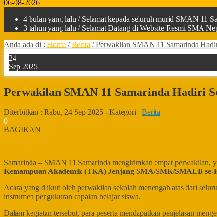
06-08-2026
4 bulan yang lalu
/ Selamat kepada seluruh murid SMAN 11 Sam
3 tahun yang lalu
/ Selamat Datang di Website Resmi SMA Nege
Anda ada di :
Home
/
Berita
/
Perwakilan SMAN 11 Samarinda Hadir
24
Sep 2025
Perwakilan SMAN 11 Samarinda Hadiri S
Diterbitkan :
Rabu, 24 Sep 2025
-
Kategori :
Berita
0
BAGIKAN
Samarinda – SMAN 11 Samarinda mengirimkan empat perwakilan, y
Kemampuan Akademik (TKA) Jenjang SMA/SMK/SMALB se-K
Acara yang diikuti oleh perwakilan sekolah menengah atas dari se
instrumen pengukuran capaian belajar siswa.
Dalam kegiatan tersebut, para peserta mendapatkan penjelasan menge