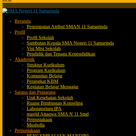
:
Beranda
Penempatan Atribut SMAN 11 Samarinda
Profil
Profil Sekolah
Sambutan Kepala SMA Negeri 11 Samarinda
Visi Misi Sekolah
Pendidik dan Tenaga Kependidikan
Akademik
Struktur Kurikulum
Program Kurikulum
Komunitas Belajar
Perangkat KBM
Kegiatan Belajar Mengajar
Sarana dan Prasarana
Unit Kesehatan Sekolah
Ruang Bimbingan Konseling
Laboratorium IPA
masjid Attaqwa SMA N 11 Smd
Perpustakaan
Musholla
Perpustakaan
PENGEMBALIAN MANDIRI