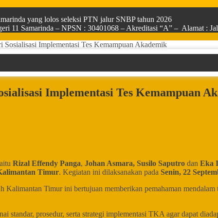
arinda yang lolos seleksi PTN jalur SNBP tahun 2026
ri 11 Samarinda – NPSN : 30401068 – Akreditasi “A” – Alamat : Jala
i Sosialisasi Implementasi Tes Kemampuan Akademik
osialisasi Implementasi Tes Kemampuan A
aitu
Rizal Effendy Panga
,
Johan Asmara, Susilo Saputro
dan
Eka I
alimantan Timur
. Kegiatan ini dilaksanakan pada
Senin, 22 Septem
luruh Kalimantan Timur ini bertujuan memberikan pemahaman mendalam
nai standar, prosedur, serta strategi implementasi TKA agar dapat di