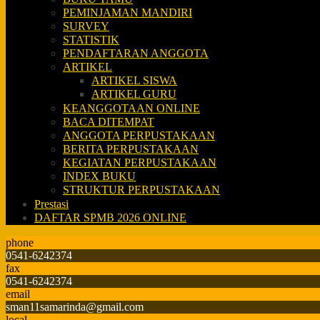
PEMINJAMAN MANDIRI
SURVEY
STATISTIK
PENDAFTARAN ANGGOTA
ARTIKEL
ARTIKEL SISWA
ARTIKEL GURU
KEANGGOTAAN ONLINE
BACA DITEMPAT
ANGGOTA PERPUSTAKAAN
BERITA PERPUSTAKAAN
KEGIATAN PERPUSTAKAAN
INDEX BUKU
STRUKTUR PERPUSTAKAAN
Prestasi
DAFTAR SPMB 2026 ONLINE
phone
0541-6242374
fax
0541-6242374
email
sman11samarinda@gmail.com
local