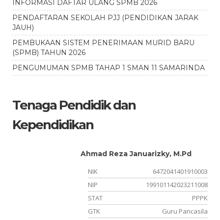
INFORMASI DAFTAR ULANG SPMB 2026
PENDAFTARAN SEKOLAH PJJ (PENDIDIKAN JARAK
JAUH)
PEMBUKAAN SISTEM PENERIMAAN MURID BARU
(SPMB) TAHUN 2026
PENGUMUMAN SPMB TAHAP 1 SMAN 11 SAMARINDA
Tenaga Pendidik dan
Kependidikan
Ahmad Reza Januarizky, M.Pd
02
NIK
6472041401910003
11
NIP
199101142023211008
PK
STAT
PPPK
is
GTK
Guru Pancasila