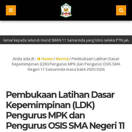
seluruh murid SMAN 11 Samarinda yang lolos seleksi PTN jalur SNBP tahun 202
i Website Resmi SMA Negeri 11 Samarinda – NPSN : 30401068 – Akreditasi “A” – 
Anda ada di :
Home
/
Berita
/
Pembukaan Latihan Dasar
Kepemimpinan (LDK) Pengurus MPK dan Pengurus OSIS SMA
Negeri 11 Samarinda masa bakti 2025/2026
Pembukaan Latihan Dasar
Kepemimpinan (LDK)
Pengurus MPK dan
Pengurus OSIS SMA Negeri 11