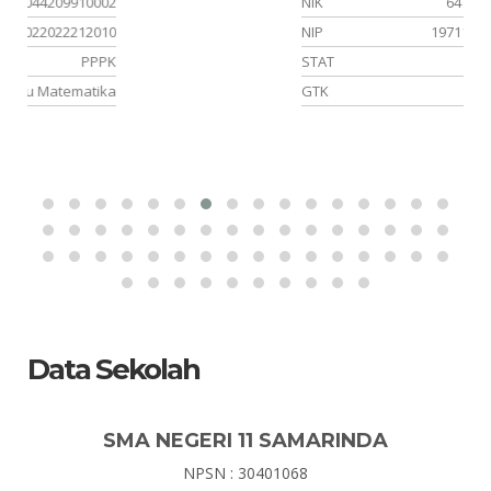
02
NIK
6472035012710004
10
NIP
197112102000122003
PK
STAT
PNS
ka
GTK
Kepala Sekolah
Data Sekolah
SMA NEGERI 11 SAMARINDA
NPSN : 30401068