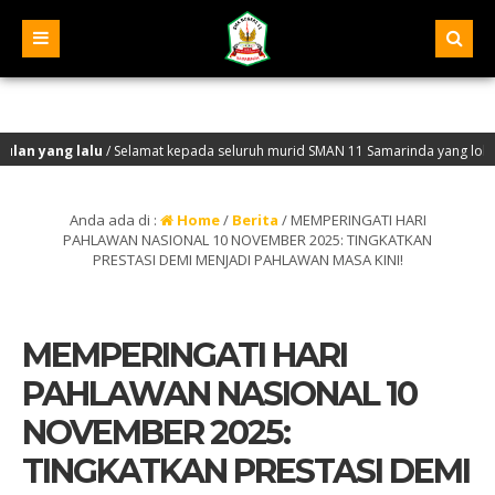
 lalu
/ Selamat kepada seluruh murid SMAN 11 Samarinda yang lolos seleksi PT
 lalu
/ Selamat Datang di Website Resmi SMA Negeri 11 Samarinda – NPSN : 30401
Anda ada di :
Home
/
Berita
/
MEMPERINGATI HARI
PAHLAWAN NASIONAL 10 NOVEMBER 2025: TINGKATKAN
PRESTASI DEMI MENJADI PAHLAWAN MASA KINI!
MEMPERINGATI HARI
PAHLAWAN NASIONAL 10
NOVEMBER 2025:
TINGKATKAN PRESTASI DEMI