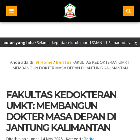
ng lalu
/ Selamat kepada seluruh murid SMAN 11 Samarinda yang lolos seleksi
ang lalu
/ Selamat Datang di Website Resmi SMA Negeri 11 Samarinda – NPSN : 30
Anda ada di :
Home
/
Berita
/
FAKULTAS KEDOKTERAN UMKT:
MEMBANGUN DOKTER MASA DEPAN DI JANTUNG KALIMANTAN
FAKULTAS KEDOKTERAN
UMKT: MEMBANGUN
DOKTER MASA DEPAN DI
JANTUNG KALIMANTAN
Diterbitkan :
Jumat, 14 Nov 2025
-
Kategori :
Berita