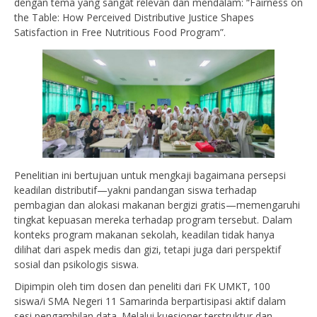
dengan tema yang sangat relevan dan mendalam: “Fairness on
the Table: How Perceived Distributive Justice Shapes
Satisfaction in Free Nutritious Food Program”.
Penelitian ini bertujuan untuk mengkaji bagaimana persepsi
keadilan distributif—yakni pandangan siswa terhadap
pembagian dan alokasi makanan bergizi gratis—memengaruhi
tingkat kepuasan mereka terhadap program tersebut. Dalam
konteks program makanan sekolah, keadilan tidak hanya
dilihat dari aspek medis dan gizi, tetapi juga dari perspektif
sosial dan psikologis siswa.
Dipimpin oleh tim dosen dan peneliti dari FK UMKT, 100
siswa/i SMA Negeri 11 Samarinda berpartisipasi aktif dalam
sesi pengambilan data. Melalui kuesioner terstruktur dan