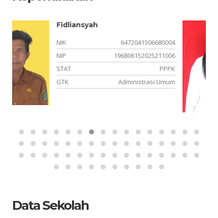
Dessy Natalia Nurhadi Putri
04
NIK
6472046512040001
06
NIP
-
PK
STAT
Honor Daerah Provinsi
um
GTK
Tenaga Administrasi Sekolah
Data Sekolah