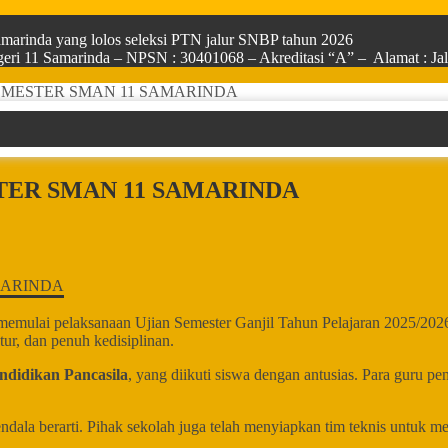
arinda yang lolos seleksi PTN jalur SNBP tahun 2026
ri 11 Samarinda – NPSN : 30401068 – Akreditasi “A” – Alamat : Jala
EMESTER SMAN 11 SAMARINDA
TER SMAN 11 SAMARINDA
ulai pelaksanaan Ujian Semester Ganjil Tahun Pelajaran 2025/2026 
tur, dan penuh kedisiplinan.
ndidikan Pancasila
, yang diikuti siswa dengan antusias. Para guru p
ndala berarti. Pihak sekolah juga telah menyiapkan tim teknis untuk me