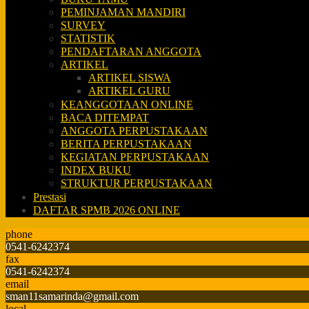
PEMINJAMAN MANDIRI
SURVEY
STATISTIK
PENDAFTARAN ANGGOTA
ARTIKEL
ARTIKEL SISWA
ARTIKEL GURU
KEANGGOTAAN ONLINE
BACA DITEMPAT
ANGGOTA PERPUSTAKAAN
BERITA PERPUSTAKAAN
KEGIATAN PERPUSTAKAAN
INDEX BUKU
STRUKTUR PERPUSTAKAAN
Prestasi
DAFTAR SPMB 2026 ONLINE
phone
0541-6242374
fax
0541-6242374
email
sman11samarinda@gmail.com
local