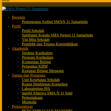
:
Beranda
Penempatan Atribut SMAN 11 Samarinda
Profil
Profil Sekolah
Sambutan Kepala SMA Negeri 11 Samarinda
Visi Misi Sekolah
Pendidik dan Tenaga Kependidikan
Akademik
Struktur Kurikulum
Program Kurikulum
Komunitas Belajar
Perangkat KBM
Kegiatan Belajar Mengajar
Sarana dan Prasarana
Unit Kesehatan Sekolah
Ruang Bimbingan Konseling
Laboratorium IPA
masjid Attaqwa SMA N 11 Smd
Perpustakaan
Musholla
Perpustakaan
PENGEMBALIAN MANDIRI