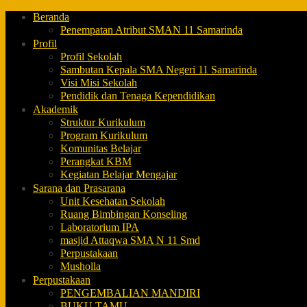
Beranda
Penempatan Atribut SMAN 11 Samarinda
Profil
Profil Sekolah
Sambutan Kepala SMA Negeri 11 Samarinda
Visi Misi Sekolah
Pendidik dan Tenaga Kependidikan
Akademik
Struktur Kurikulum
Program Kurikulum
Komunitas Belajar
Perangkat KBM
Kegiatan Belajar Mengajar
Sarana dan Prasarana
Unit Kesehatan Sekolah
Ruang Bimbingan Konseling
Laboratorium IPA
masjid Attaqwa SMA N 11 Smd
Perpustakaan
Musholla
Perpustakaan
PENGEMBALIAN MANDIRI
BUKU TAMU