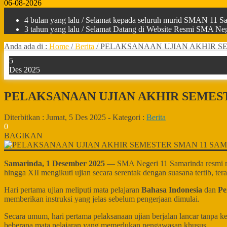
06-08-2026
4 bulan yang lalu
/ Selamat kepada seluruh murid SMAN 11 Sam
3 tahun yang lalu
/ Selamat Datang di Website Resmi SMA Nege
Anda ada di :
Home
/
Berita
/
PELAKSANAAN UJIAN AKHIR S
5
Des 2025
PELAKSANAAN UJIAN AKHIR SEMES
Diterbitkan :
Jumat, 5 Des 2025
-
Kategori :
Berita
0
BAGIKAN
Samarinda, 1 Desember 2025
— SMA Negeri 11 Samarinda resmi mem
hingga XII mengikuti ujian secara serentak dengan suasana tertib, tera
Hari pertama ujian meliputi mata pelajaran
Bahasa Indonesia
dan
Pe
memberikan instruksi yang jelas sebelum pengerjaan dimulai.
Secara umum, hari pertama pelaksanaan ujian berjalan lancar tanpa ke
beberapa mata pelajaran yang memerlukan pengawasan khusus.