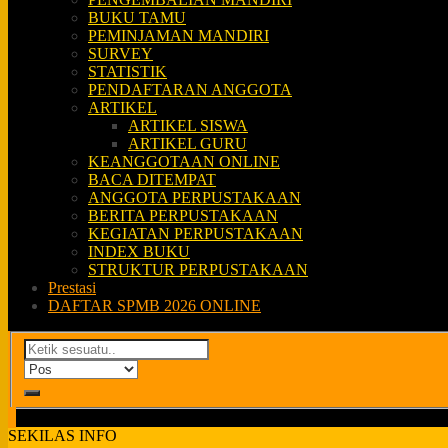
BUKU TAMU
PEMINJAMAN MANDIRI
SURVEY
STATISTIK
PENDAFTARAN ANGGOTA
ARTIKEL
ARTIKEL SISWA
ARTIKEL GURU
KEANGGOTAAN ONLINE
BACA DITEMPAT
ANGGOTA PERPUSTAKAAN
BERITA PERPUSTAKAAN
KEGIATAN PERPUSTAKAAN
INDEX BUKU
STRUKTUR PERPUSTAKAAN
Prestasi
DAFTAR SPMB 2026 ONLINE
SEKILAS INFO