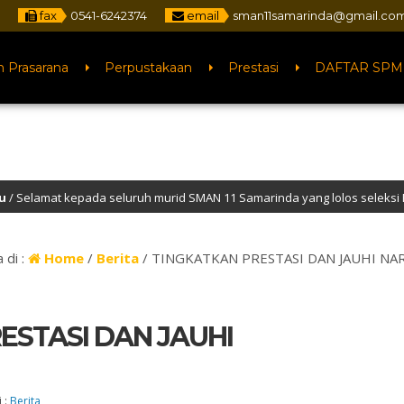
fax
0541-6242374
email
sman11samarinda@gmail.co
n Prasarana
Perpustakaan
Prestasi
DAFTAR SPM
a seluruh murid SMAN 11 Samarinda yang lolos seleksi PTN jalur SNBP t
 di :
Home
/
Berita
/
TINGKATKAN PRESTASI DAN JAUHI NA
ESTASI DAN JAUHI
 :
Berita