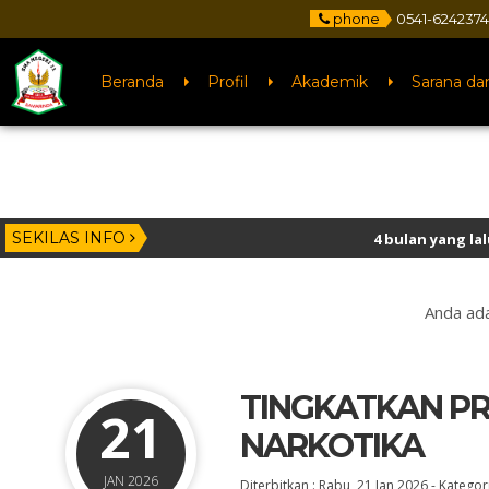
phone
0541-6242374
Beranda
Profil
Akademik
Sarana da
SEKILAS INFO
4 bulan yang lalu
/ Selamat kepad
Anda ada
TINGKATKAN PR
21
NARKOTIKA
JAN 2026
Diterbitkan :
Rabu, 21 Jan 2026
-
Kategori