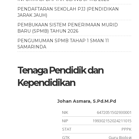
PENDAFTARAN SEKOLAH PJJ (PENDIDIKAN
JARAK JAUH)
PEMBUKAAN SISTEM PENERIMAAN MURID
BARU (SPMB) TAHUN 2026
PENGUMUMAN SPMB TAHAP 1 SMAN 11
SAMARINDA
Tenaga Pendidik dan
Kependidikan
h.
Johan Asmara, S.Pd.M.Pd
NIK
6472051502930001
NIP
199302152024211015
rovinsi
STAT
PPPK
Kristen
GTK
Guru Biologi