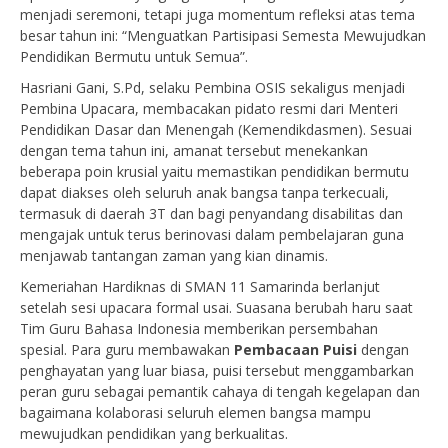
menjadi seremoni, tetapi juga momentum refleksi atas tema
besar tahun ini: “Menguatkan Partisipasi Semesta Mewujudkan
Pendidikan Bermutu untuk Semua”.
Hasriani Gani, S.Pd, selaku Pembina OSIS sekaligus menjadi
Pembina Upacara, membacakan pidato resmi dari Menteri
Pendidikan Dasar dan Menengah (Kemendikdasmen). Sesuai
dengan tema tahun ini, amanat tersebut menekankan
beberapa poin krusial yaitu memastikan pendidikan bermutu
dapat diakses oleh seluruh anak bangsa tanpa terkecuali,
termasuk di daerah 3T dan bagi penyandang disabilitas dan
mengajak untuk terus berinovasi dalam pembelajaran guna
menjawab tantangan zaman yang kian dinamis.
Kemeriahan Hardiknas di SMAN 11 Samarinda berlanjut
setelah sesi upacara formal usai. Suasana berubah haru saat
Tim Guru Bahasa Indonesia memberikan persembahan
spesial. Para guru membawakan
Pembacaan Puisi
dengan
penghayatan yang luar biasa, puisi tersebut menggambarkan
peran guru sebagai pemantik cahaya di tengah kegelapan dan
bagaimana kolaborasi seluruh elemen bangsa mampu
mewujudkan pendidikan yang berkualitas.