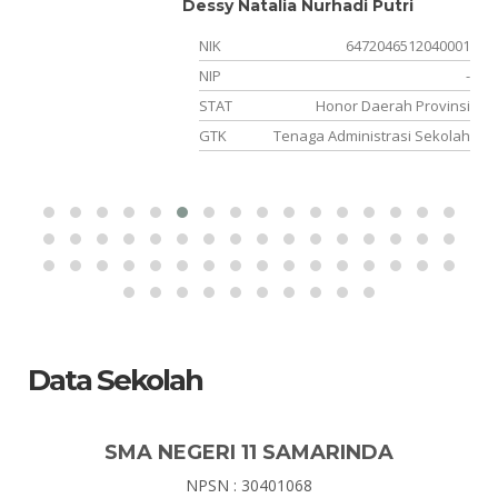
PUTRI AGNES SUYITNO, S.Pd.
01
NIK
3215015401000002
-
NIP
200001142024212012
si
STAT
PPPK
ah
GTK
Guru Sejarah
Data Sekolah
SMA NEGERI 11 SAMARINDA
NPSN : 30401068