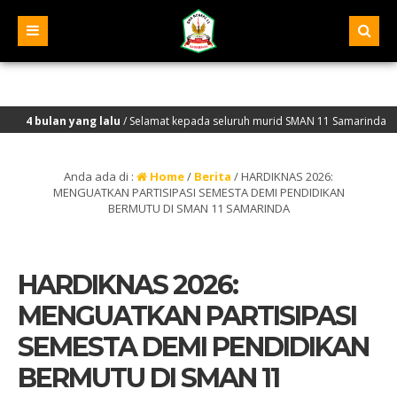
ang lalu
/ Selamat kepada seluruh murid SMAN 11 Samarinda yang lolos seleksi
ang lalu
/ Selamat Datang di Website Resmi SMA Negeri 11 Samarinda – NPSN : 30
Anda ada di :
Home
/
Berita
/
HARDIKNAS 2026:
MENGUATKAN PARTISIPASI SEMESTA DEMI PENDIDIKAN
BERMUTU DI SMAN 11 SAMARINDA
HARDIKNAS 2026:
MENGUATKAN PARTISIPASI
SEMESTA DEMI PENDIDIKAN
BERMUTU DI SMAN 11