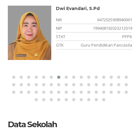
Dwi Evandari, S.Pd
NIK
6472025908940001
NIP
199408192023212019
si
STAT
PPPK
en
GTK
Guru Pendidikan Pancasila
Data Sekolah