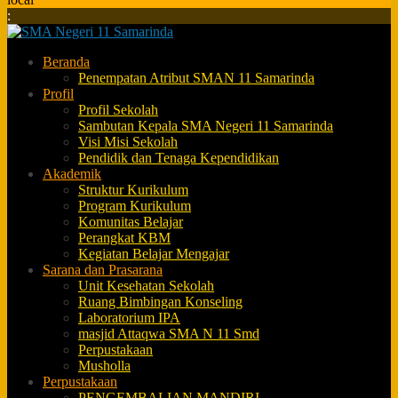
:
Beranda
Penempatan Atribut SMAN 11 Samarinda
Profil
Profil Sekolah
Sambutan Kepala SMA Negeri 11 Samarinda
Visi Misi Sekolah
Pendidik dan Tenaga Kependidikan
Akademik
Struktur Kurikulum
Program Kurikulum
Komunitas Belajar
Perangkat KBM
Kegiatan Belajar Mengajar
Sarana dan Prasarana
Unit Kesehatan Sekolah
Ruang Bimbingan Konseling
Laboratorium IPA
masjid Attaqwa SMA N 11 Smd
Perpustakaan
Musholla
Perpustakaan
PENGEMBALIAN MANDIRI