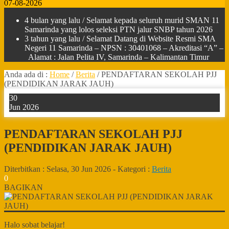
07-08-2026
4 bulan yang lalu
/ Selamat kepada seluruh murid SMAN 11
Samarinda yang lolos seleksi PTN jalur SNBP tahun 2026
3 tahun yang lalu
/ Selamat Datang di Website Resmi SMA
Negeri 11 Samarinda – NPSN : 30401068 – Akreditasi “A” –
Alamat : Jalan Pelita IV, Samarinda – Kalimantan Timur
Anda ada di :
Home
/
Berita
/
PENDAFTARAN SEKOLAH PJJ
(PENDIDIKAN JARAK JAUH)
30
Jun 2026
PENDAFTARAN SEKOLAH PJJ
(PENDIDIKAN JARAK JAUH)
Diterbitkan :
Selasa, 30 Jun 2026
-
Kategori :
Berita
0
BAGIKAN
Halo sobat belajar!