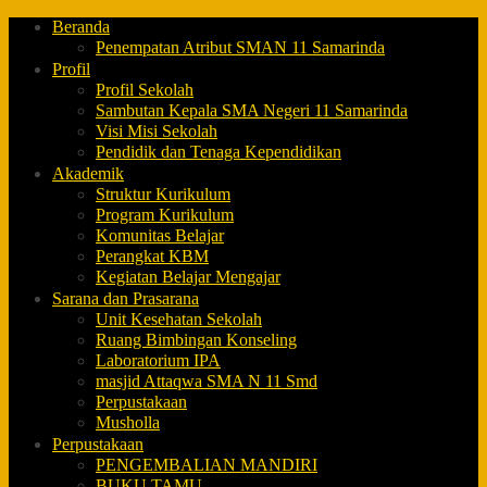
Beranda
Penempatan Atribut SMAN 11 Samarinda
Profil
Profil Sekolah
Sambutan Kepala SMA Negeri 11 Samarinda
Visi Misi Sekolah
Pendidik dan Tenaga Kependidikan
Akademik
Struktur Kurikulum
Program Kurikulum
Komunitas Belajar
Perangkat KBM
Kegiatan Belajar Mengajar
Sarana dan Prasarana
Unit Kesehatan Sekolah
Ruang Bimbingan Konseling
Laboratorium IPA
masjid Attaqwa SMA N 11 Smd
Perpustakaan
Musholla
Perpustakaan
PENGEMBALIAN MANDIRI
BUKU TAMU