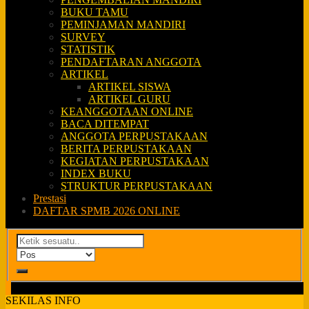
BUKU TAMU
PEMINJAMAN MANDIRI
SURVEY
STATISTIK
PENDAFTARAN ANGGOTA
ARTIKEL
ARTIKEL SISWA
ARTIKEL GURU
KEANGGOTAAN ONLINE
BACA DITEMPAT
ANGGOTA PERPUSTAKAAN
BERITA PERPUSTAKAAN
KEGIATAN PERPUSTAKAAN
INDEX BUKU
STRUKTUR PERPUSTAKAAN
Prestasi
DAFTAR SPMB 2026 ONLINE
SEKILAS INFO