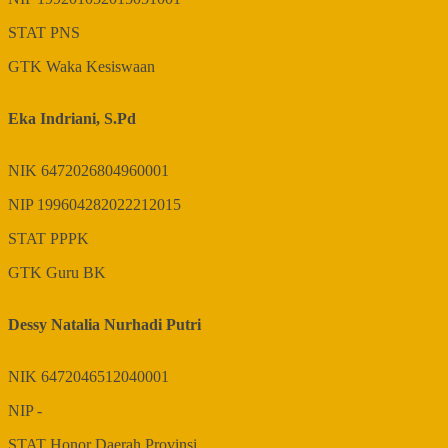
STAT
PNS
GTK
Waka Kesiswaan
Eka Indriani, S.Pd
NIK
6472026804960001
NIP
199604282022212015
STAT
PPPK
GTK
Guru BK
Dessy Natalia Nurhadi Putri
NIK
6472046512040001
NIP
-
STAT
Honor Daerah Provinsi