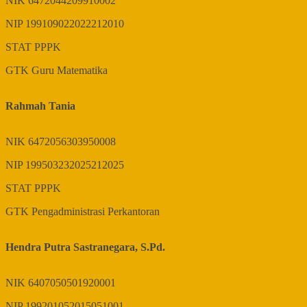
NIK
6472044209910002
NIP
199109022022212010
STAT
PPPK
GTK
Guru Matematika
Rahmah Tania
NIK
6472056303950008
NIP
199503232025212025
STAT
PPPK
GTK
Pengadministrasi Perkantoran
Hendra Putra Sastranegara, S.Pd.
NIK
6407050501920001
NIP
199201052015051001