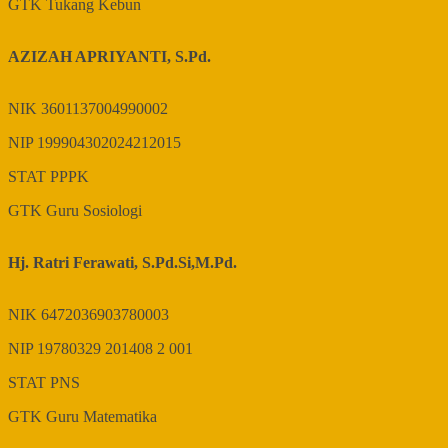
GTK
Tukang Kebun
AZIZAH APRIYANTI, S.Pd.
NIK
3601137004990002
NIP
199904302024212015
STAT
PPPK
GTK
Guru Sosiologi
Hj. Ratri Ferawati, S.Pd.Si,M.Pd.
NIK
6472036903780003
NIP
19780329 201408 2 001
STAT
PNS
GTK
Guru Matematika