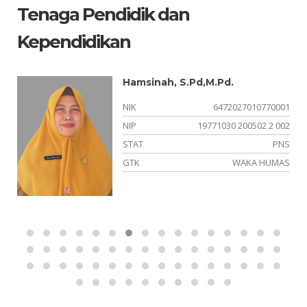
Tenaga Pendidik dan
Kependidikan
Hamsinah, S.Pd,M.Pd.
05
NIK
6472027010770001
21
NIP
19771030 200502 2 002
PK
STAT
PNS
OK
GTK
WAKA HUMAS