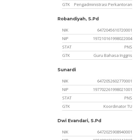
GTK
Pengadministrasi Perkantoran
Robandiyah, S.Pd
NIK
6472045610720001
NIP
197210161998022004
STAT
PNS
GTK
Guru Bahasa Inggris
Sunardi
NIK
6472052602770001
NIP
197702261998021001
STAT
PNS
GTK
Koordinator TU
Dwi Evandari, S.Pd
NIK
6472025908940001