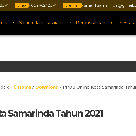
42374
fax
0541-6242374
email
sman11samarinda@gmail.
mik
Sarana dan Prasarana
Perpustakaan
Prestasi
da di :
Home
/
Download
/
PPDB Online Kota Samarinda Tahu
ta Samarinda Tahun 2021