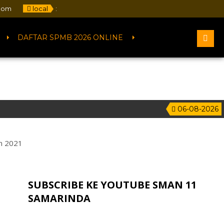
com
local
:
DAFTAR SPMB 2026 ONLINE
06-08-2026
4
n 2021
SUBSCRIBE KE YOUTUBE SMAN 11
SAMARINDA