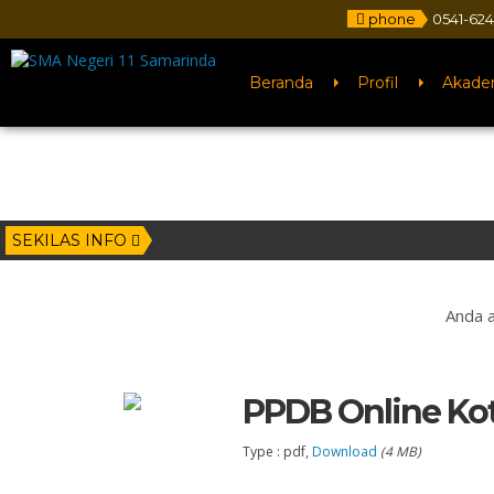
phone
0541-62
Beranda
Profil
Akade
SEKILAS INFO
Anda a
PPDB Online Ko
Type : pdf,
Download
(4 MB)