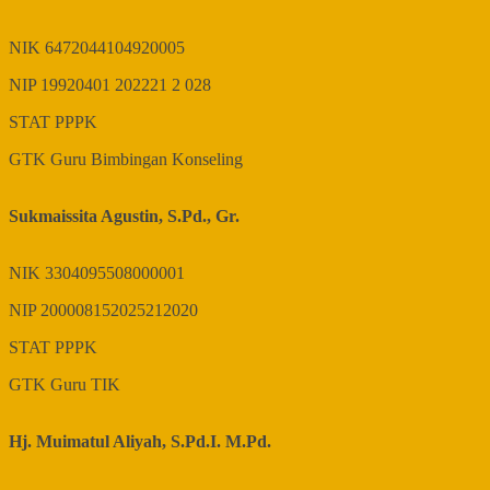
NIK
6472044104920005
NIP
19920401 202221 2 028
STAT
PPPK
GTK
Guru Bimbingan Konseling
Sukmaissita Agustin, S.Pd., Gr.
NIK
3304095508000001
NIP
200008152025212020
STAT
PPPK
GTK
Guru TIK
Hj. Muimatul Aliyah, S.Pd.I. M.Pd.