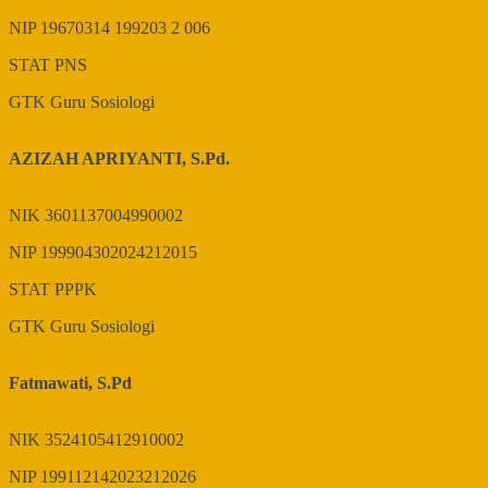
NIP
19670314 199203 2 006
STAT
PNS
GTK
Guru Sosiologi
AZIZAH APRIYANTI, S.Pd.
NIK
3601137004990002
NIP
199904302024212015
STAT
PPPK
GTK
Guru Sosiologi
Fatmawati, S.Pd
NIK
3524105412910002
NIP
199112142023212026