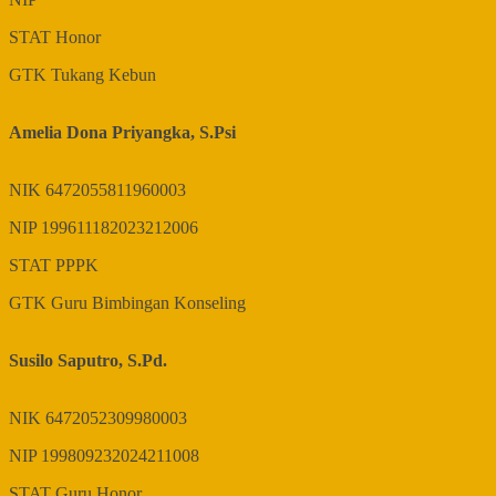
STAT
Honor
GTK
Tukang Kebun
Amelia Dona Priyangka, S.Psi
NIK
6472055811960003
NIP
199611182023212006
STAT
PPPK
GTK
Guru Bimbingan Konseling
Susilo Saputro, S.Pd.
NIK
6472052309980003
NIP
199809232024211008
STAT
Guru Honor