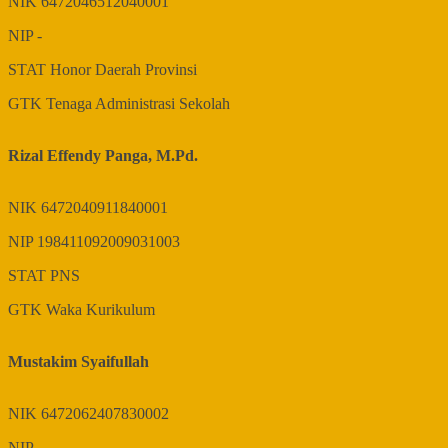
NIK
6472046512040001
NIP
-
STAT
Honor Daerah Provinsi
GTK
Tenaga Administrasi Sekolah
Rizal Effendy Panga, M.Pd.
NIK
6472040911840001
NIP
198411092009031003
STAT
PNS
GTK
Waka Kurikulum
Mustakim Syaifullah
NIK
6472062407830002
NIP