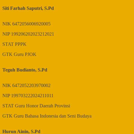
Siti Farhah Saputri, S.Pd
NIK
6472056006920005
NIP
199206202023212021
STAT
PPPK
GTK
Guru PJOK
Teguh Budianto, S.Pd
NIK
6472052203970002
NIP
199703222024211011
STAT
Guru Honor Daerah Provinsi
GTK
Guru Bahasa Indonesia dan Seni Budaya
Hurun Ainin, S.Pd