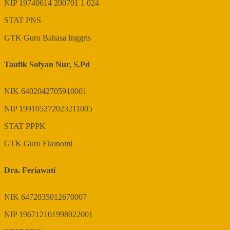
NIP
19740614 200701 1 024
STAT
PNS
GTK
Guru Bahasa Inggris
Taufik Sofyan Nur, S.Pd
NIK
6402042705910001
NIP
199105272023211005
STAT
PPPK
GTK
Guru Ekonomi
Dra. Feriawati
NIK
6472035012670007
NIP
196712101998022001