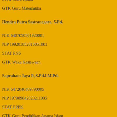
GTK
Guru Matematika
Hendra Putra Sastranegara, S.Pd.
NIK
6407050501920001
NIP
199201052015051001
STAT
PNS
GTK
Waka Kesiswaan
Sapraham Jaya P.,S.Pd.I.M.Pd.
NIK
6472040409790005
NIP
197909042023211005
STAT
PPPK
GTK
Guru Pendidikan Agama Islam