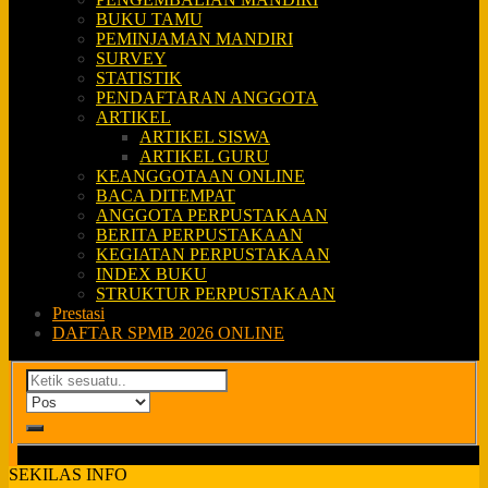
BUKU TAMU
PEMINJAMAN MANDIRI
SURVEY
STATISTIK
PENDAFTARAN ANGGOTA
ARTIKEL
ARTIKEL SISWA
ARTIKEL GURU
KEANGGOTAAN ONLINE
BACA DITEMPAT
ANGGOTA PERPUSTAKAAN
BERITA PERPUSTAKAAN
KEGIATAN PERPUSTAKAAN
INDEX BUKU
STRUKTUR PERPUSTAKAAN
Prestasi
DAFTAR SPMB 2026 ONLINE
SEKILAS INFO