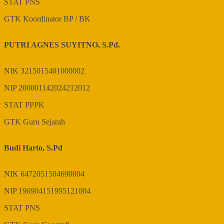
STAT
PNS
GTK
Koordinator BP / BK
PUTRI AGNES SUYITNO, S.Pd.
NIK
3215015401000002
NIP
200001142024212012
STAT
PPPK
GTK
Guru Sejarah
Budi Harto, S.Pd
NIK
6472051504690004
NIP
196904151995121004
STAT
PNS