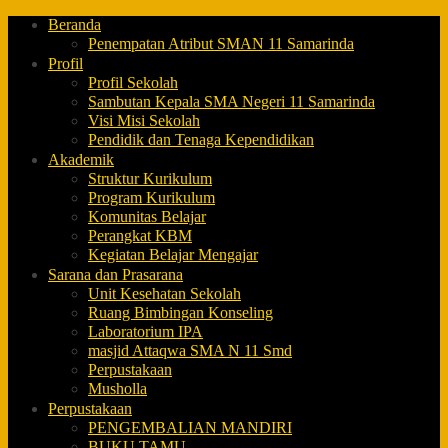
Beranda
Penempatan Atribut SMAN 11 Samarinda
Profil
Profil Sekolah
Sambutan Kepala SMA Negeri 11 Samarinda
Visi Misi Sekolah
Pendidik dan Tenaga Kependidikan
Akademik
Struktur Kurikulum
Program Kurikulum
Komunitas Belajar
Perangkat KBM
Kegiatan Belajar Mengajar
Sarana dan Prasarana
Unit Kesehatan Sekolah
Ruang Bimbingan Konseling
Laboratorium IPA
masjid Attaqwa SMA N 11 Smd
Perpustakaan
Musholla
Perpustakaan
PENGEMBALIAN MANDIRI
BUKU TAMU