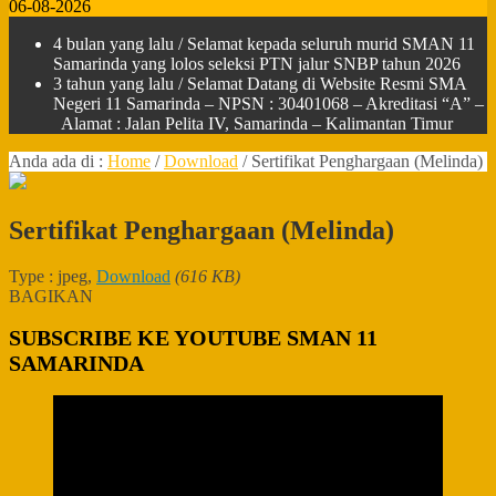
06-08-2026
4 bulan yang lalu
/ Selamat kepada seluruh murid SMAN 11
Samarinda yang lolos seleksi PTN jalur SNBP tahun 2026
3 tahun yang lalu
/ Selamat Datang di Website Resmi SMA
Negeri 11 Samarinda – NPSN : 30401068 – Akreditasi “A” –
Alamat : Jalan Pelita IV, Samarinda – Kalimantan Timur
Anda ada di :
Home
/
Download
/
Sertifikat Penghargaan (Melinda)
Sertifikat Penghargaan (Melinda)
Type : jpeg,
Download
(616 KB)
BAGIKAN
SUBSCRIBE KE YOUTUBE SMAN 11
SAMARINDA