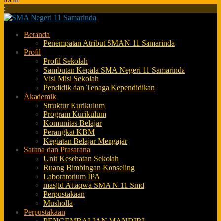
:
Beranda
Penempatan Atribut SMAN 11 Samarinda
Profil
Profil Sekolah
Sambutan Kepala SMA Negeri 11 Samarinda
Visi Misi Sekolah
Pendidik dan Tenaga Kependidikan
Akademik
Struktur Kurikulum
Program Kurikulum
Komunitas Belajar
Perangkat KBM
Kegiatan Belajar Mengajar
Sarana dan Prasarana
Unit Kesehatan Sekolah
Ruang Bimbingan Konseling
Laboratorium IPA
masjid Attaqwa SMA N 11 Smd
Perpustakaan
Musholla
Perpustakaan
PENGEMBALIAN MANDIRI