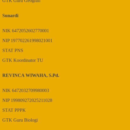
GTK
Guru Geografi
Sunardi
NIK
6472052602770001
NIP
197702261998021001
STAT
PNS
GTK
Koordinator TU
REVINCA WIWAHA, S.Pd.
NIK
6472032709980003
NIP
199809272025211028
STAT
PPPK
GTK
Guru Biologi