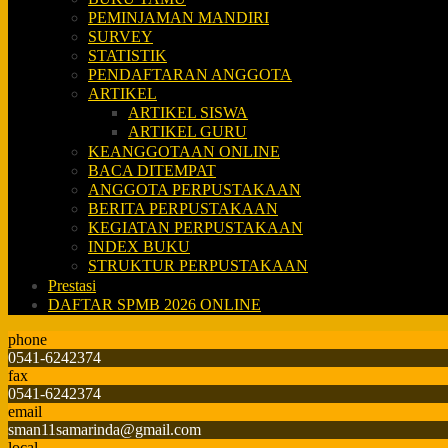
PEMINJAMAN MANDIRI
SURVEY
STATISTIK
PENDAFTARAN ANGGOTA
ARTIKEL
ARTIKEL SISWA
ARTIKEL GURU
KEANGGOTAAN ONLINE
BACA DITEMPAT
ANGGOTA PERPUSTAKAAN
BERITA PERPUSTAKAAN
KEGIATAN PERPUSTAKAAN
INDEX BUKU
STRUKTUR PERPUSTAKAAN
Prestasi
DAFTAR SPMB 2026 ONLINE
phone
0541-6242374
fax
0541-6242374
email
sman11samarinda@gmail.com
local