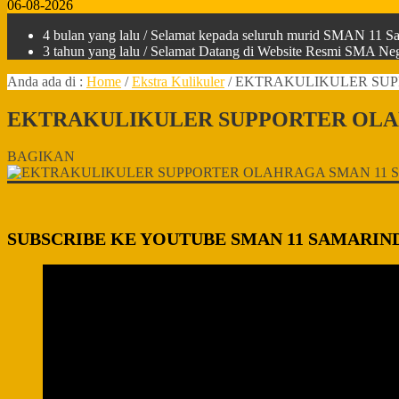
06-08-2026
4 bulan yang lalu
/ Selamat kepada seluruh murid SMAN 11 Sam
3 tahun yang lalu
/ Selamat Datang di Website Resmi SMA Nege
Anda ada di :
Home
/
Ekstra Kulikuler
/
EKTRAKULIKULER SUP
EKTRAKULIKULER SUPPORTER OLA
BAGIKAN
SUBSCRIBE KE YOUTUBE SMAN 11 SAMARIN