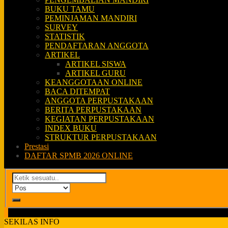
BUKU TAMU
PEMINJAMAN MANDIRI
SURVEY
STATISTIK
PENDAFTARAN ANGGOTA
ARTIKEL
ARTIKEL SISWA
ARTIKEL GURU
KEANGGOTAAN ONLINE
BACA DITEMPAT
ANGGOTA PERPUSTAKAAN
BERITA PERPUSTAKAAN
KEGIATAN PERPUSTAKAAN
INDEX BUKU
STRUKTUR PERPUSTAKAAN
Prestasi
DAFTAR SPMB 2026 ONLINE
SEKILAS INFO