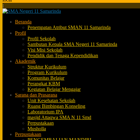
:
Beranda
Penempatan Atribut SMAN 11 Samarinda
Profil
Profil Sekolah
Sambutan Kepala SMA Negeri 11 Samarinda
Visi Misi Sekolah
Pendidik dan Tenaga Kependidikan
Akademik
Struktur Kurikulum
Program Kurikulum
Komunitas Belajar
Perangkat KBM
Kegiatan Belajar Mengajar
Sarana dan Prasarana
Unit Kesehatan Sekolah
Ruang Bimbingan Konseling
Laboratorium IPA
masjid Attaqwa SMA N 11 Smd
Perpustakaan
Musholla
Perpustakaan
PENGEMBALIAN MANDIRI