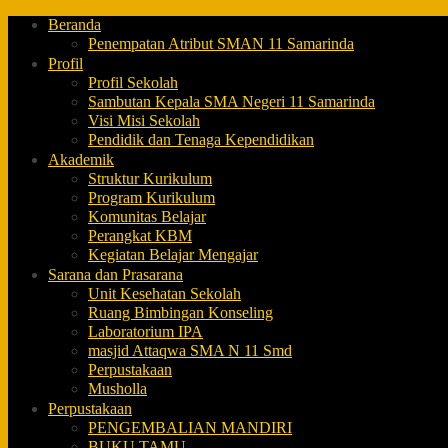
Beranda
Penempatan Atribut SMAN 11 Samarinda
Profil
Profil Sekolah
Sambutan Kepala SMA Negeri 11 Samarinda
Visi Misi Sekolah
Pendidik dan Tenaga Kependidikan
Akademik
Struktur Kurikulum
Program Kurikulum
Komunitas Belajar
Perangkat KBM
Kegiatan Belajar Mengajar
Sarana dan Prasarana
Unit Kesehatan Sekolah
Ruang Bimbingan Konseling
Laboratorium IPA
masjid Attaqwa SMA N 11 Smd
Perpustakaan
Musholla
Perpustakaan
PENGEMBALIAN MANDIRI
BUKU TAMU