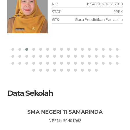
18
NIP
199408192023212019
PK
STAT
PPPK
ka
GTK
Guru Pendidikan Pancasila
Data Sekolah
SMA NEGERI 11 SAMARINDA
NPSN : 30401068