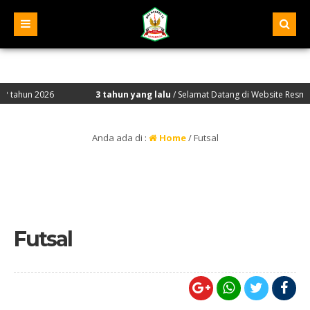
un 2026
3 tahun yang lalu
/ Selamat Datang di Website Resmi SMA Neg
Anda ada di :
Home
/
Futsal
Futsal