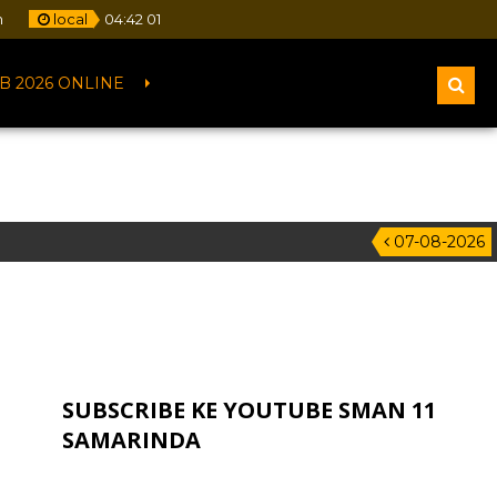
m
local
04
:
42
02
B 2026 ONLINE
07-08-2026
SUBSCRIBE KE YOUTUBE SMAN 11
SAMARINDA