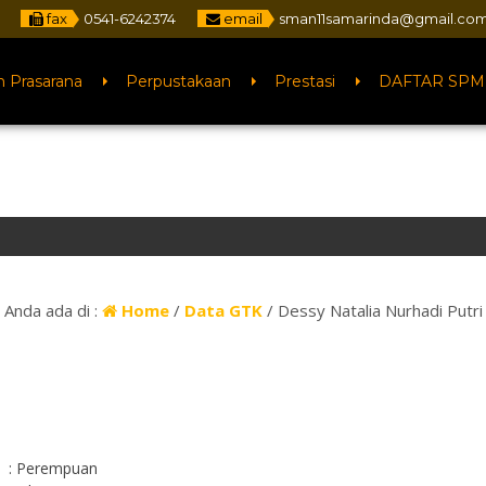
fax
0541-6242374
email
sman11samarinda@gmail.co
n Prasarana
Perpustakaan
Prestasi
DAFTAR SPM
Anda ada di :
Home
/
Data GTK
/
Dessy Natalia Nurhadi Putri
: Perempuan