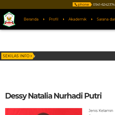
phone
0541-6242374
Beranda
Profil
Akademik
Sarana da
SEKILAS INFO
tan Timur
Dessy Natalia Nurhadi Putri
Jenis Kelamin