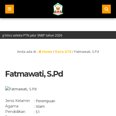
s seleksi PTN jalur SNBP tahun 2026
 NPSN : 30401068 – Akreditasi “A” – Alamat : Jalan Pelita IV, Samarinda – Kali
Anda ada di :
Home
/
Data GTK
/
Fatmawati, S.Pd
Fatmawati, S.Pd
Jenis Kelamin
: Perempuan
Agama
: Islam
Pendidikan
: S1