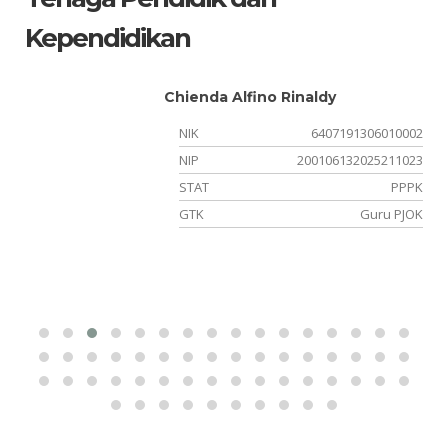
Kependidikan
Chienda Alfino Rinaldy
04
NIK
6407191306010002
NIP
200106132025211023
si
STAT
PPPK
un
GTK
Guru PJOK