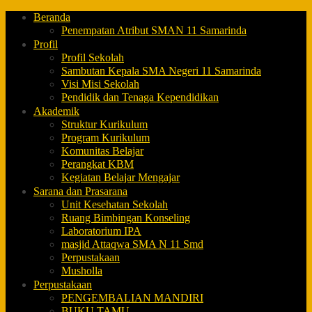
Beranda
Penempatan Atribut SMAN 11 Samarinda
Profil
Profil Sekolah
Sambutan Kepala SMA Negeri 11 Samarinda
Visi Misi Sekolah
Pendidik dan Tenaga Kependidikan
Akademik
Struktur Kurikulum
Program Kurikulum
Komunitas Belajar
Perangkat KBM
Kegiatan Belajar Mengajar
Sarana dan Prasarana
Unit Kesehatan Sekolah
Ruang Bimbingan Konseling
Laboratorium IPA
masjid Attaqwa SMA N 11 Smd
Perpustakaan
Musholla
Perpustakaan
PENGEMBALIAN MANDIRI
BUKU TAMU