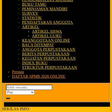
BUKU TAMU
PEMINJAMAN MANDIRI
SURVEY
STATISTIK
PENDAFTARAN ANGGOTA
ARTIKEL
ARTIKEL SISWA
ARTIKEL GURU
KEANGGOTAAN ONLINE
BACA DITEMPAT
ANGGOTA PERPUSTAKAAN
BERITA PERPUSTAKAAN
KEGIATAN PERPUSTAKAAN
INDEX BUKU
STRUKTUR PERPUSTAKAAN
Prestasi
DAFTAR SPMB 2026 ONLINE
SEKILAS INFO