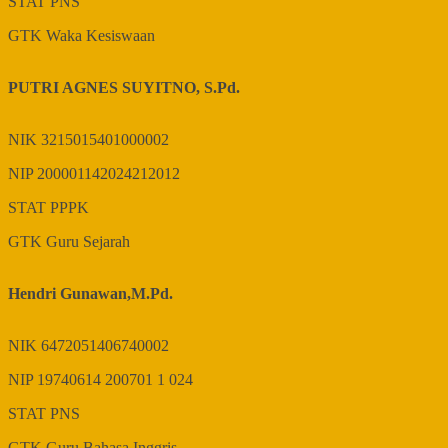
STAT
PNS
GTK
Waka Kesiswaan
PUTRI AGNES SUYITNO, S.Pd.
NIK
3215015401000002
NIP
200001142024212012
STAT
PPPK
GTK
Guru Sejarah
Hendri Gunawan,M.Pd.
NIK
6472051406740002
NIP
19740614 200701 1 024
STAT
PNS
GTK
Guru Bahasa Inggris