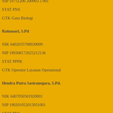
NIP
19751206 200903 2 001
STAT
PNS
GTK
Guru Biologi
Ratnasari, S.Pd
NIK
6402035708930009
NIP
199308172025212136
STAT
PPPK
GTK
Operator Layanan Operasional
Hendra Putra Sastranegara, S.Pd.
NIK
6407050501920001
NIP
199201052015051001