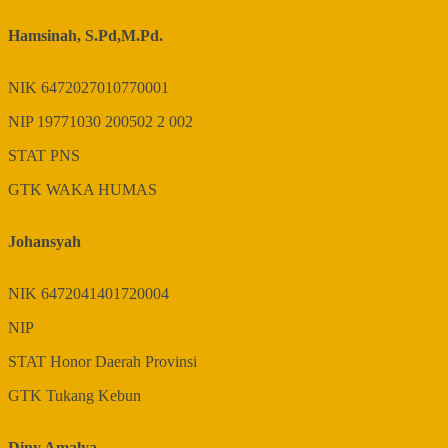
Hamsinah, S.Pd,M.Pd.
NIK
6472027010770001
NIP
19771030 200502 2 002
STAT
PNS
GTK
WAKA HUMAS
Johansyah
NIK
6472041401720004
NIP
STAT
Honor Daerah Provinsi
GTK
Tukang Kebun
Diny Amalya