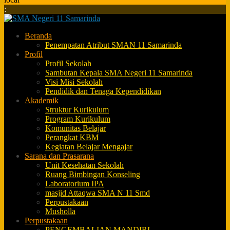
:
Beranda
Penempatan Atribut SMAN 11 Samarinda
Profil
Profil Sekolah
Sambutan Kepala SMA Negeri 11 Samarinda
Visi Misi Sekolah
Pendidik dan Tenaga Kependidikan
Akademik
Struktur Kurikulum
Program Kurikulum
Komunitas Belajar
Perangkat KBM
Kegiatan Belajar Mengajar
Sarana dan Prasarana
Unit Kesehatan Sekolah
Ruang Bimbingan Konseling
Laboratorium IPA
masjid Attaqwa SMA N 11 Smd
Perpustakaan
Musholla
Perpustakaan
PENGEMBALIAN MANDIRI