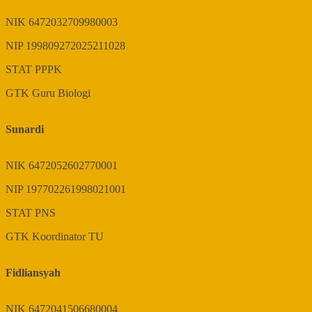
NIK
6472032709980003
NIP
199809272025211028
STAT
PPPK
GTK
Guru Biologi
Sunardi
NIK
6472052602770001
NIP
197702261998021001
STAT
PNS
GTK
Koordinator TU
Fidliansyah
NIK
6472041506680004