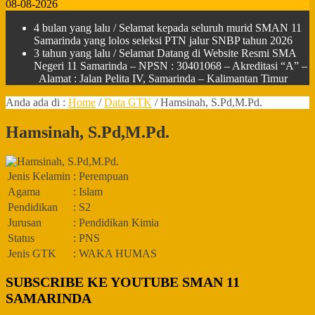
08-08-2026
4 bulan yang lalu
/ Selamat kepada seluruh murid SMAN 11
Samarinda yang lolos seleksi PTN jalur SNBP tahun 2026
3 tahun yang lalu
/ Selamat Datang di Website Resmi SMA
Negeri 11 Samarinda – NPSN : 30401068 – Akreditasi “A” –
Alamat : Jalan Pelita IV, Samarinda – Kalimantan Timur
Anda ada di :
Home
/
Data GTK
/
Hamsinah, S.Pd,M.Pd.
Hamsinah, S.Pd,M.Pd.
Jenis Kelamin
: Perempuan
Agama
: Islam
Pendidikan
: S2
Jurusan
: Pendidikan Kimia
Status
: PNS
Jenis GTK
: WAKA HUMAS
SUBSCRIBE KE YOUTUBE SMAN 11
SAMARINDA