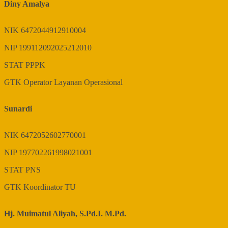
Diny Amalya
NIK
6472044912910004
NIP
199112092025212010
STAT
PPPK
GTK
Operator Layanan Operasional
Sunardi
NIK
6472052602770001
NIP
197702261998021001
STAT
PNS
GTK
Koordinator TU
Hj. Muimatul Aliyah, S.Pd.I. M.Pd.