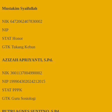
Mustakim Syaifullah
NIK
6472062407830002
NIP
STAT
Honor
GTK
Tukang Kebun
AZIZAH APRIYANTI, S.Pd.
NIK
3601137004990002
NIP
199904302024212015
STAT
PPPK
GTK
Guru Sosiologi
PUTRI AGNES SUYITNO, S.Pd.