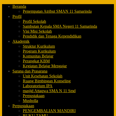
Beranda
Penempatan Atribut SMAN 11 Samarinda
Profil
Profil Sekolah
Sambutan Kepala SMA Negeri 11 Samarinda
Visi Misi Sekolah
Pendidik dan Tenaga Kependidikan
Akademik
Struktur Kurikulum
Program Kurikulum
Komunitas Belajar
Perangkat KBM
Kegiatan Belajar Mengajar
Sarana dan Prasarana
Unit Kesehatan Sekolah
Ruang Bimbingan Konseling
Laboratorium IPA
masjid Attaqwa SMA N 11 Smd
Perpustakaan
Musholla
Perpustakaan
PENGEMBALIAN MANDIRI
BUKU TAMU