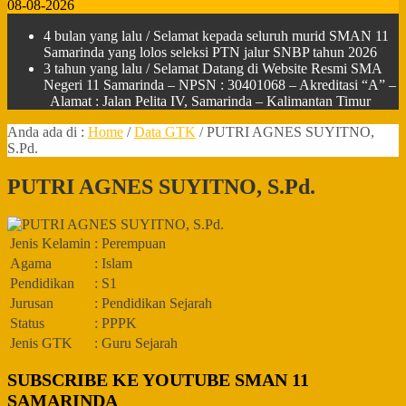
08-08-2026
4 bulan yang lalu
/ Selamat kepada seluruh murid SMAN 11
Samarinda yang lolos seleksi PTN jalur SNBP tahun 2026
3 tahun yang lalu
/ Selamat Datang di Website Resmi SMA
Negeri 11 Samarinda – NPSN : 30401068 – Akreditasi “A” –
Alamat : Jalan Pelita IV, Samarinda – Kalimantan Timur
Anda ada di :
Home
/
Data GTK
/
PUTRI AGNES SUYITNO,
S.Pd.
PUTRI AGNES SUYITNO, S.Pd.
Jenis Kelamin
: Perempuan
Agama
: Islam
Pendidikan
: S1
Jurusan
: Pendidikan Sejarah
Status
: PPPK
Jenis GTK
: Guru Sejarah
SUBSCRIBE KE YOUTUBE SMAN 11
SAMARINDA