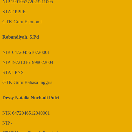
NIP
199105272023211005
STAT
PPPK
GTK
Guru Ekonomi
Robandiyah, S.Pd
NIK
6472045610720001
NIP
197210161998022004
STAT
PNS
GTK
Guru Bahasa Inggris
Dessy Natalia Nurhadi Putri
NIK
6472046512040001
NIP
-