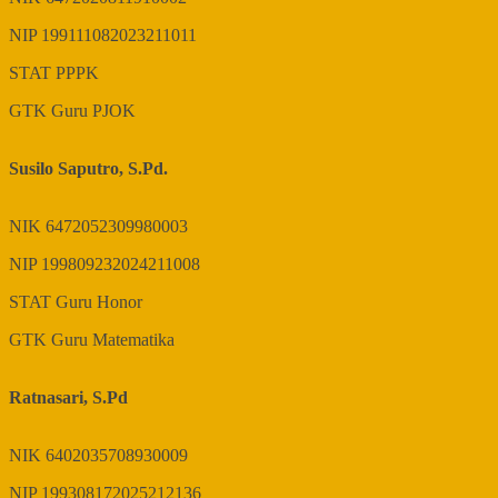
NIP
199111082023211011
STAT
PPPK
GTK
Guru PJOK
Susilo Saputro, S.Pd.
NIK
6472052309980003
NIP
199809232024211008
STAT
Guru Honor
GTK
Guru Matematika
Ratnasari, S.Pd
NIK
6402035708930009
NIP
199308172025212136