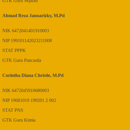
GTK
Guru Sejarah
Ahmad Reza Januarizky, M.Pd
NIK
6472041401910003
NIP
199101142023211008
STAT
PPPK
GTK
Guru Pancasila
Corintha Diana Christie, M.Pd
NIK
6472045910680003
NIP
19681019 199201 2 002
STAT
PNS
GTK
Guru Kimia