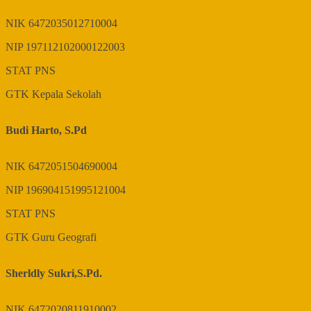
NIK
6472035012710004
NIP
197112102000122003
STAT
PNS
GTK
Kepala Sekolah
Budi Harto, S.Pd
NIK
6472051504690004
NIP
196904151995121004
STAT
PNS
GTK
Guru Geografi
Sherldly Sukri,S.Pd.
NIK
6472020811910002