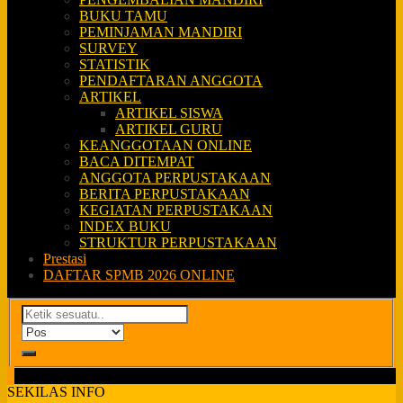
BUKU TAMU
PEMINJAMAN MANDIRI
SURVEY
STATISTIK
PENDAFTARAN ANGGOTA
ARTIKEL
ARTIKEL SISWA
ARTIKEL GURU
KEANGGOTAAN ONLINE
BACA DITEMPAT
ANGGOTA PERPUSTAKAAN
BERITA PERPUSTAKAAN
KEGIATAN PERPUSTAKAAN
INDEX BUKU
STRUKTUR PERPUSTAKAAN
Prestasi
DAFTAR SPMB 2026 ONLINE
SEKILAS INFO