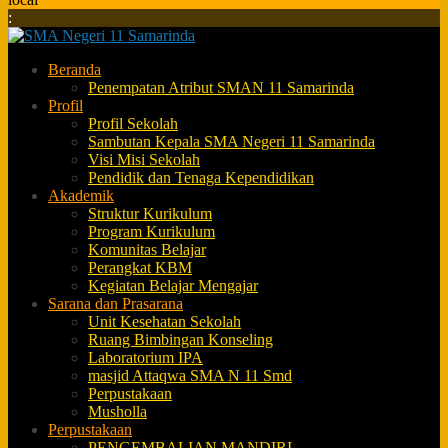
:
Beranda
Penempatan Atribut SMAN 11 Samarinda
Profil
Profil Sekolah
Sambutan Kepala SMA Negeri 11 Samarinda
Visi Misi Sekolah
Pendidik dan Tenaga Kependidikan
Akademik
Struktur Kurikulum
Program Kurikulum
Komunitas Belajar
Perangkat KBM
Kegiatan Belajar Mengajar
Sarana dan Prasarana
Unit Kesehatan Sekolah
Ruang Bimbingan Konseling
Laboratorium IPA
masjid Attaqwa SMA N 11 Smd
Perpustakaan
Musholla
Perpustakaan
PENGEMBALIAN MANDIRI