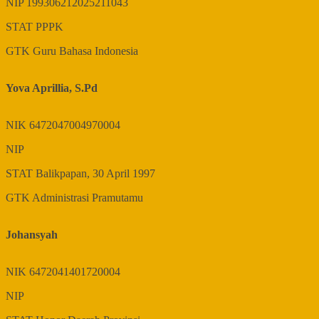
NIP
199306212025211043
STAT
PPPK
GTK
Guru Bahasa Indonesia
Yova Aprillia, S.Pd
NIK
6472047004970004
NIP
STAT
Balikpapan, 30 April 1997
GTK
Administrasi Pramutamu
Johansyah
NIK
6472041401720004
NIP