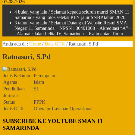
07-08-2026
4 bulan yang lalu
/ Selamat kepada seluruh murid SMAN 11
Samarinda yang lolos seleksi PTN jalur SNBP tahun 2026
3 tahun yang lalu
/ Selamat Datang di Website Resmi SMA
Negeri 11 Samarinda – NPSN : 30401068 – Akreditasi “A” –
Alamat : Jalan Pelita IV, Samarinda – Kalimantan Timur
Anda ada di :
Home
/
Data GTK
/
Ratnasari, S.Pd
Ratnasari, S.Pd
Jenis Kelamin
: Perempuan
Agama
: Islam
Pendidikan
: S1
Jurusan
:
Status
: PPPK
Jenis GTK
: Operator Layanan Operasional
SUBSCRIBE KE YOUTUBE SMAN 11
SAMARINDA