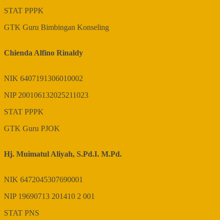
STAT
PPPK
GTK
Guru Bimbingan Konseling
Chienda Alfino Rinaldy
NIK
6407191306010002
NIP
200106132025211023
STAT
PPPK
GTK
Guru PJOK
Hj. Muimatul Aliyah, S.Pd.I. M.Pd.
NIK
6472045307690001
NIP
19690713 201410 2 001
STAT
PNS