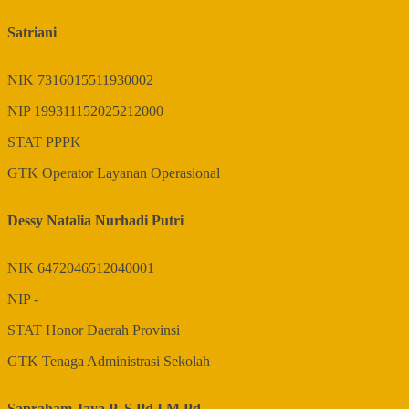
Satriani
NIK
7316015511930002
NIP
199311152025212000
STAT
PPPK
GTK
Operator Layanan Operasional
Dessy Natalia Nurhadi Putri
NIK
6472046512040001
NIP
-
STAT
Honor Daerah Provinsi
GTK
Tenaga Administrasi Sekolah
Sapraham Jaya P.,S.Pd.I.M.Pd.