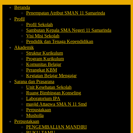
Beranda
Penempatan Atribut SMAN 11 Samarinda
Profil
Profil Sekolah
Sambutan Kepala SMA Negeri 11 Samarinda
Visi Misi Sekolah
Pendidik dan Tenaga Kependidikan
Akademik
Struktur Kurikulum
Program Kurikulum
Komunitas Belajar
Perangkat KBM
Kegiatan Belajar Mengajar
Sarana dan Prasarana
Unit Kesehatan Sekolah
Ruang Bimbingan Konseling
Laboratorium IPA
masjid Attaqwa SMA N 11 Smd
Perpustakaan
Musholla
Perpustakaan
PENGEMBALIAN MANDIRI
BUKU TAMU