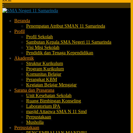
:
Beranda
Penempatan Atribut SMAN 11 Samarinda
Profil
Profil Sekolah
Sambutan Kepala SMA Negeri 11 Samarinda
Visi Misi Sekolah
Pendidik dan Tenaga Kependidikan
Akademik
Struktur Kurikulum
Program Kurikulum
Komunitas Belajar
Perangkat KBM
Kegiatan Belajar Mengajar
Sarana dan Prasarana
Unit Kesehatan Sekolah
Ruang Bimbingan Konseling
Laboratorium IPA
masjid Attaqwa SMA N 11 Smd
Perpustakaan
Musholla
Perpustakaan
PENGEMBALIAN MANDIRI