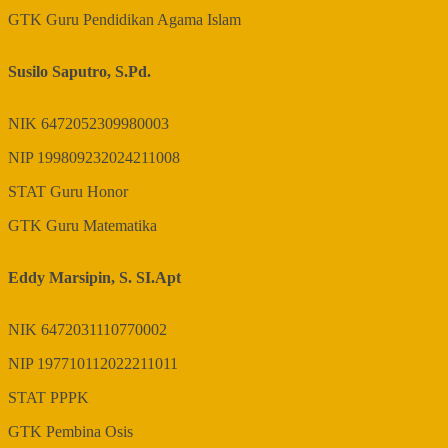
GTK
Guru Pendidikan Agama Islam
Susilo Saputro, S.Pd.
NIK
6472052309980003
NIP
199809232024211008
STAT
Guru Honor
GTK
Guru Matematika
Eddy Marsipin, S. SI.Apt
NIK
6472031110770002
NIP
197710112022211011
STAT
PPPK
GTK
Pembina Osis