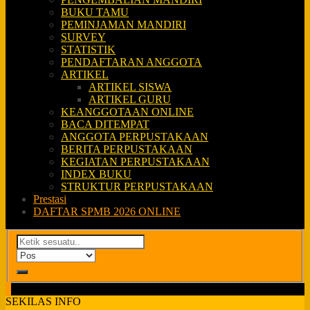
BUKU TAMU
PEMINJAMAN MANDIRI
SURVEY
STATISTIK
PENDAFTARAN ANGGOTA
ARTIKEL
ARTIKEL SISWA
ARTIKEL GURU
KEANGGOTAAN ONLINE
BACA DITEMPAT
ANGGOTA PERPUSTAKAAN
BERITA PERPUSTAKAAN
KEGIATAN PERPUSTAKAAN
INDEX BUKU
STRUKTUR PERPUSTAKAAN
Prestasi
DAFTAR SPMB 2026 ONLINE
SEKILAS INFO