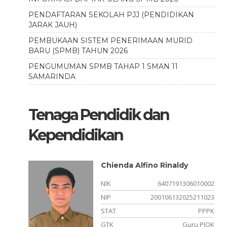
PENDAFTARAN SEKOLAH PJJ (PENDIDIKAN
JARAK JAUH)
PEMBUKAAN SISTEM PENERIMAAN MURID
BARU (SPMB) TAHUN 2026
PENGUMUMAN SPMB TAHAP 1 SMAN 11
SAMARINDA
Tenaga Pendidik dan
Kependidikan
Chienda Alfino Rinaldy
910002
NIK
6407191306010002
211011
NIP
200106132025211023
PPPK
STAT
PPPK
u PJOK
GTK
Guru PJOK