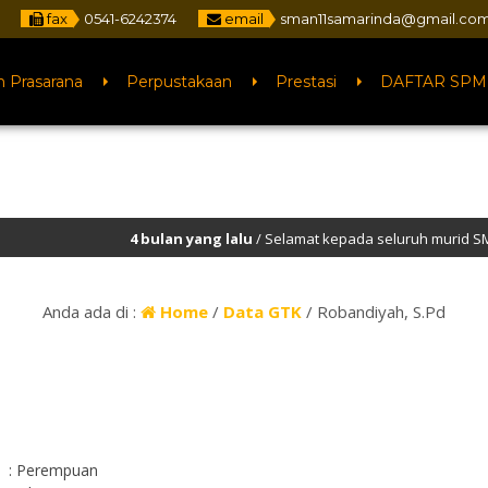
fax
0541-6242374
email
sman11samarinda@gmail.co
n Prasarana
Perpustakaan
Prestasi
DAFTAR SPM
4 bulan yang lalu
/ Selamat kepada seluruh murid SMAN 11 Samarin
3 tahun yang lalu
/ Selamat Datang di Website Resmi SMA Negeri 11
Anda ada di :
Home
/
Data GTK
/
Robandiyah, S.Pd
: Perempuan