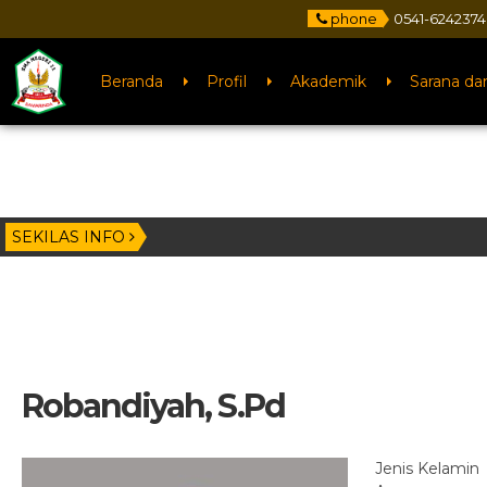
phone
0541-6242374
Beranda
Profil
Akademik
Sarana da
SEKILAS INFO
Robandiyah, S.Pd
Jenis Kelamin