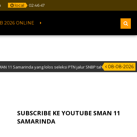
m
local
02
:
46
48
B 2026 ONLINE
08-08-2026
da yang lolos seleksi PTN jalur SNBP tahun 2026
 Samarinda – NPSN : 30401068 – Akreditasi “A” – Alamat : Jalan Pelita IV,
SUBSCRIBE KE YOUTUBE SMAN 11
SAMARINDA