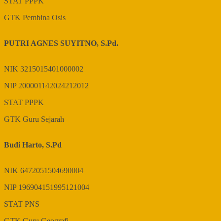
STAT
PPPK
GTK
Pembina Osis
PUTRI AGNES SUYITNO, S.Pd.
NIK
3215015401000002
NIP
200001142024212012
STAT
PPPK
GTK
Guru Sejarah
Budi Harto, S.Pd
NIK
6472051504690004
NIP
196904151995121004
STAT
PNS
GTK
Guru Geografi