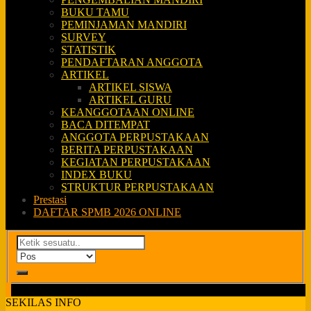
BUKU TAMU
PEMINJAMAN MANDIRI
SURVEY
STATISTIK
PENDAFTARAN ANGGOTA
ARTIKEL
ARTIKEL SISWA
ARTIKEL GURU
KEANGGOTAAN ONLINE
BACA DITEMPAT
ANGGOTA PERPUSTAKAAN
BERITA PERPUSTAKAAN
KEGIATAN PERPUSTAKAAN
INDEX BUKU
STRUKTUR PERPUSTAKAAN
Prestasi
DAFTAR SPMB 2026 ONLINE
SEKILAS INFO