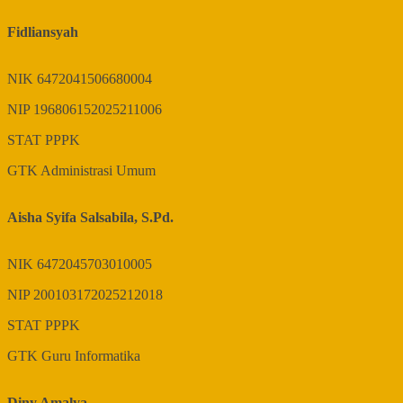
Fidliansyah
NIK
6472041506680004
NIP
196806152025211006
STAT
PPPK
GTK
Administrasi Umum
Aisha Syifa Salsabila, S.Pd.
NIK
6472045703010005
NIP
200103172025212018
STAT
PPPK
GTK
Guru Informatika
Diny Amalya