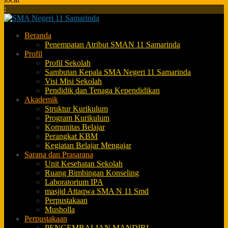
:
Beranda
Penempatan Atribut SMAN 11 Samarinda
Profil
Profil Sekolah
Sambutan Kepala SMA Negeri 11 Samarinda
Visi Misi Sekolah
Pendidik dan Tenaga Kependidikan
Akademik
Struktur Kurikulum
Program Kurikulum
Komunitas Belajar
Perangkat KBM
Kegiatan Belajar Mengajar
Sarana dan Prasarana
Unit Kesehatan Sekolah
Ruang Bimbingan Konseling
Laboratorium IPA
masjid Attaqwa SMA N 11 Smd
Perpustakaan
Musholla
Perpustakaan
PENGEMBALIAN MANDIRI