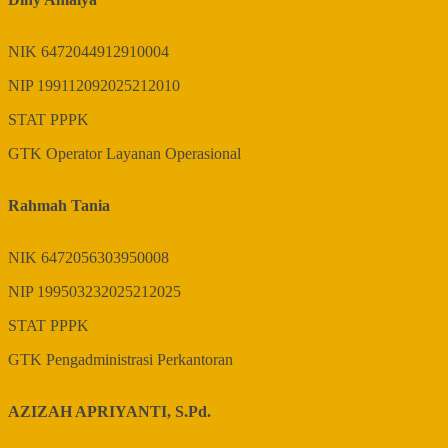
NIK
6472044912910004
NIP
199112092025212010
STAT
PPPK
GTK
Operator Layanan Operasional
Rahmah Tania
NIK
6472056303950008
NIP
199503232025212025
STAT
PPPK
GTK
Pengadministrasi Perkantoran
AZIZAH APRIYANTI, S.Pd.