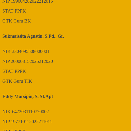
NIP
199604282022212015
STAT
PPPK
GTK
Guru BK
Sukmaissita Agustin, S.Pd., Gr.
NIK
3304095508000001
NIP
200008152025212020
STAT
PPPK
GTK
Guru TIK
Eddy Marsipin, S. SI.Apt
NIK
6472031110770002
NIP
197710112022211011