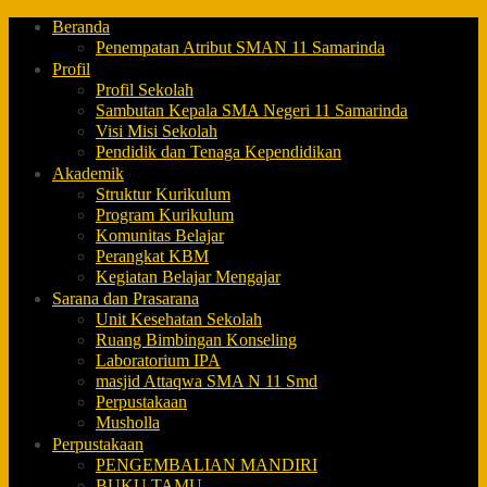
Beranda
Penempatan Atribut SMAN 11 Samarinda
Profil
Profil Sekolah
Sambutan Kepala SMA Negeri 11 Samarinda
Visi Misi Sekolah
Pendidik dan Tenaga Kependidikan
Akademik
Struktur Kurikulum
Program Kurikulum
Komunitas Belajar
Perangkat KBM
Kegiatan Belajar Mengajar
Sarana dan Prasarana
Unit Kesehatan Sekolah
Ruang Bimbingan Konseling
Laboratorium IPA
masjid Attaqwa SMA N 11 Smd
Perpustakaan
Musholla
Perpustakaan
PENGEMBALIAN MANDIRI
BUKU TAMU