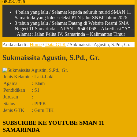
08-08-2026
4 bulan yang lalu
/ Selamat kepada seluruh murid SMAN 11
Samarinda yang lolos seleksi PTN jalur SNBP tahun 2026
3 tahun yang lalu
/ Selamat Datang di Website Resmi SMA
Negeri 11 Samarinda – NPSN : 30401068 – Akreditasi “A” –
Alamat : Jalan Pelita IV, Samarinda – Kalimantan Timur
Anda ada di :
Home
/
Data GTK
/
Sukmaissita Agustin, S.Pd., Gr.
Sukmaissita Agustin, S.Pd., Gr.
Jenis Kelamin
: Laki-Laki
Agama
: Islam
Pendidikan
: S1
Jurusan
:
Status
: PPPK
Jenis GTK
: Guru TIK
SUBSCRIBE KE YOUTUBE SMAN 11
SAMARINDA