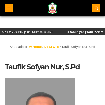
leksi PTN jalur SNBP tahun 2026
3 tahun yang lalu
/ Selamat Datang 
Anda ada di :
Home
/
Data GTK
/
Taufik Sofyan Nur, S.Pd
Taufik Sofyan Nur, S.Pd