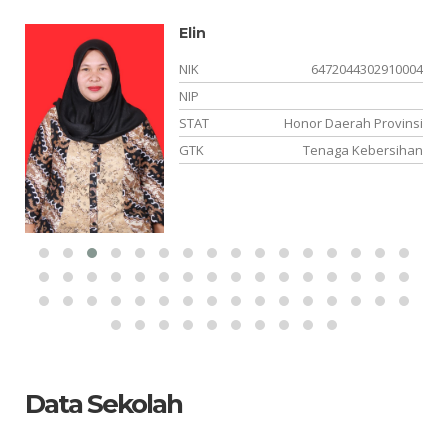
Elin
02
NIK
6472044302910004
23
NIP
PK
STAT
Honor Daerah Provinsi
OK
GTK
Tenaga Kebersihan
Data Sekolah