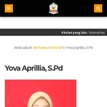
4 bulan yang lalu
/ Selamat kepada sel
Anda ada di :
Home
/
Data GTK
/
Yova Aprillia, S.Pd
Yova Aprillia, S.Pd