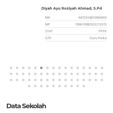
Diyah Ayu Roziyah Ahmad, S.Pd
02
NIK
6472014810960003
15
NIP
199610082023212015
PK
STAT
PPPK
gi
GTK
Guru Fisika
Data Sekolah