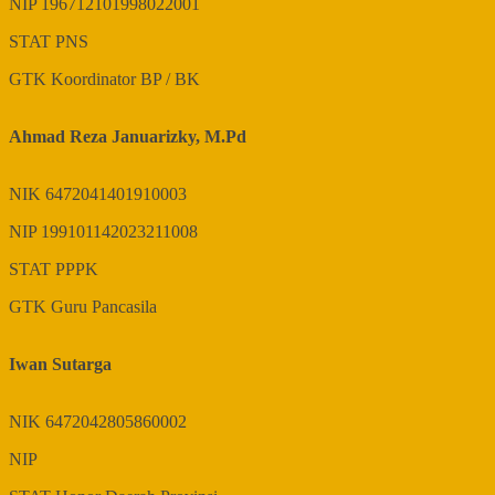
NIP
196712101998022001
STAT
PNS
GTK
Koordinator BP / BK
Ahmad Reza Januarizky, M.Pd
NIK
6472041401910003
NIP
199101142023211008
STAT
PPPK
GTK
Guru Pancasila
Iwan Sutarga
NIK
6472042805860002
NIP