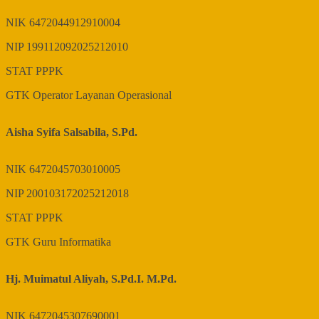
NIK
6472044912910004
NIP
199112092025212010
STAT
PPPK
GTK
Operator Layanan Operasional
Aisha Syifa Salsabila, S.Pd.
NIK
6472045703010005
NIP
200103172025212018
STAT
PPPK
GTK
Guru Informatika
Hj. Muimatul Aliyah, S.Pd.I. M.Pd.
NIK
6472045307690001