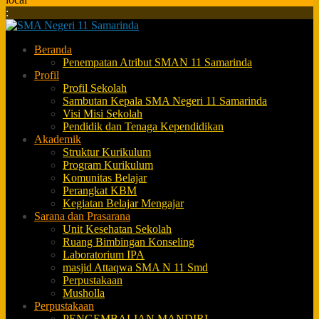
:
Beranda
Penempatan Atribut SMAN 11 Samarinda
Profil
Profil Sekolah
Sambutan Kepala SMA Negeri 11 Samarinda
Visi Misi Sekolah
Pendidik dan Tenaga Kependidikan
Akademik
Struktur Kurikulum
Program Kurikulum
Komunitas Belajar
Perangkat KBM
Kegiatan Belajar Mengajar
Sarana dan Prasarana
Unit Kesehatan Sekolah
Ruang Bimbingan Konseling
Laboratorium IPA
masjid Attaqwa SMA N 11 Smd
Perpustakaan
Musholla
Perpustakaan
PENGEMBALIAN MANDIRI