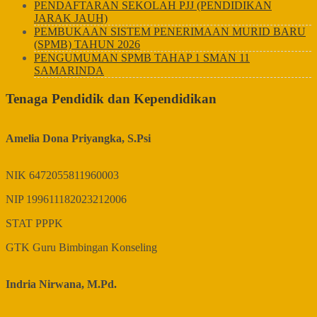
PENDAFTARAN SEKOLAH PJJ (PENDIDIKAN
JARAK JAUH)
PEMBUKAAN SISTEM PENERIMAAN MURID BARU
(SPMB) TAHUN 2026
PENGUMUMAN SPMB TAHAP 1 SMAN 11
SAMARINDA
Tenaga Pendidik dan Kependidikan
Amelia Dona Priyangka, S.Psi
NIK
6472055811960003
NIP
199611182023212006
STAT
PPPK
GTK
Guru Bimbingan Konseling
Indria Nirwana, M.Pd.