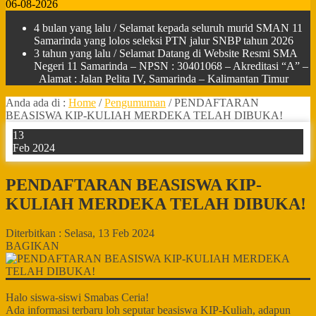
06-08-2026
4 bulan yang lalu
/ Selamat kepada seluruh murid SMAN 11
Samarinda yang lolos seleksi PTN jalur SNBP tahun 2026
3 tahun yang lalu
/ Selamat Datang di Website Resmi SMA
Negeri 11 Samarinda – NPSN : 30401068 – Akreditasi “A” –
Alamat : Jalan Pelita IV, Samarinda – Kalimantan Timur
Anda ada di :
Home
/
Pengumuman
/
PENDAFTARAN
BEASISWA KIP-KULIAH MERDEKA TELAH DIBUKA!
13
Feb 2024
PENDAFTARAN BEASISWA KIP-
KULIAH MERDEKA TELAH DIBUKA!
Diterbitkan :
Selasa, 13 Feb 2024
BAGIKAN
Halo siswa-siswi Smabas Ceria!
Ada informasi terbaru loh seputar beasiswa KIP-Kuliah, adapun