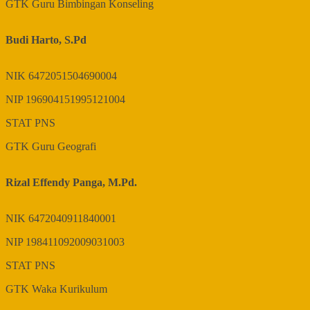
GTK
Guru Bimbingan Konseling
Budi Harto, S.Pd
NIK
6472051504690004
NIP
196904151995121004
STAT
PNS
GTK
Guru Geografi
Rizal Effendy Panga, M.Pd.
NIK
6472040911840001
NIP
198411092009031003
STAT
PNS
GTK
Waka Kurikulum