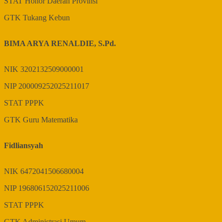
STAT
Honor Daerah Provinsi
GTK
Tukang Kebun
BIMA ARYA RENALDIE, S.Pd.
NIK
3202132509000001
NIP
200009252025211017
STAT
PPPK
GTK
Guru Matematika
Fidliansyah
NIK
6472041506680004
NIP
196806152025211006
STAT
PPPK
GTK
Administrasi Umum