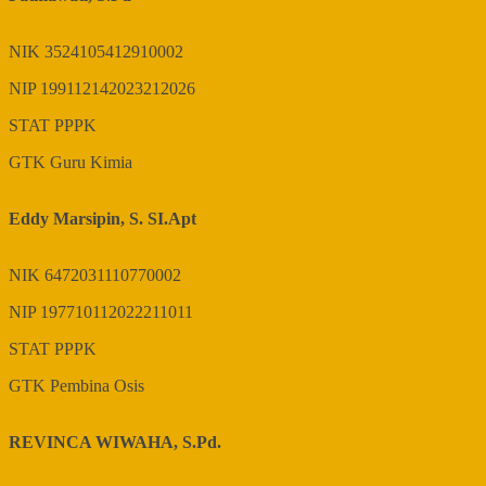
NIK
3524105412910002
NIP
199112142023212026
STAT
PPPK
GTK
Guru Kimia
Eddy Marsipin, S. SI.Apt
NIK
6472031110770002
NIP
197710112022211011
STAT
PPPK
GTK
Pembina Osis
REVINCA WIWAHA, S.Pd.