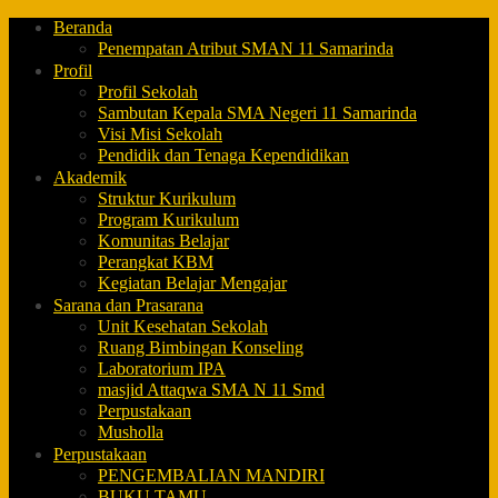
Beranda
Penempatan Atribut SMAN 11 Samarinda
Profil
Profil Sekolah
Sambutan Kepala SMA Negeri 11 Samarinda
Visi Misi Sekolah
Pendidik dan Tenaga Kependidikan
Akademik
Struktur Kurikulum
Program Kurikulum
Komunitas Belajar
Perangkat KBM
Kegiatan Belajar Mengajar
Sarana dan Prasarana
Unit Kesehatan Sekolah
Ruang Bimbingan Konseling
Laboratorium IPA
masjid Attaqwa SMA N 11 Smd
Perpustakaan
Musholla
Perpustakaan
PENGEMBALIAN MANDIRI
BUKU TAMU