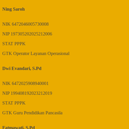
Ning Saroh
NIK
6472046005730008
NIP
197305202025212006
STAT
PPPK
GTK
Operator Layanan Operasional
Dwi Evandari, S.Pd
NIK
6472025908940001
NIP
199408192023212019
STAT
PPPK
GTK
Guru Pendidikan Pancasila
Fatmawati, S.Pd