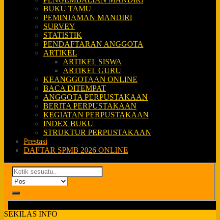
BUKU TAMU
PEMINJAMAN MANDIRI
SURVEY
STATISTIK
PENDAFTARAN ANGGOTA
ARTIKEL
ARTIKEL SISWA
ARTIKEL GURU
KEANGGOTAAN ONLINE
BACA DITEMPAT
ANGGOTA PERPUSTAKAAN
BERITA PERPUSTAKAAN
KEGIATAN PERPUSTAKAAN
INDEX BUKU
STRUKTUR PERPUSTAKAAN
Prestasi
DAFTAR SPMB 2026 ONLINE
SEKILAS INFO