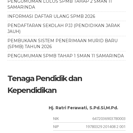
PENGUMUMAN LOLOS SPMB TAHAP 2 SMAN 11
SAMARINDA
INFORMASI DAFTAR ULANG SPMB 2026
PENDAFTARAN SEKOLAH PJJ (PENDIDIKAN JARAK
JAUH)
PEMBUKAAN SISTEM PENERIMAAN MURID BARU
(SPMB) TAHUN 2026
PENGUMUMAN SPMB TAHAP 1 SMAN 11 SAMARINDA
Tenaga Pendidik dan
Kependidikan
Hj. Ratri Ferawati, S.Pd.Si,M.Pd.
07
NIK
6472036903780003
01
NIP
19780329 201408 2 001