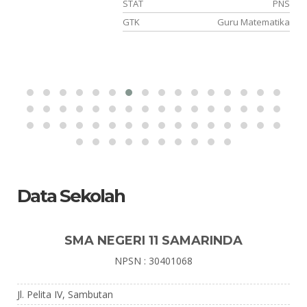
NS
STAT
PNS
BK
GTK
Guru Matematika
Data Sekolah
SMA NEGERI 11 SAMARINDA
NPSN : 30401068
Jl. Pelita IV, Sambutan