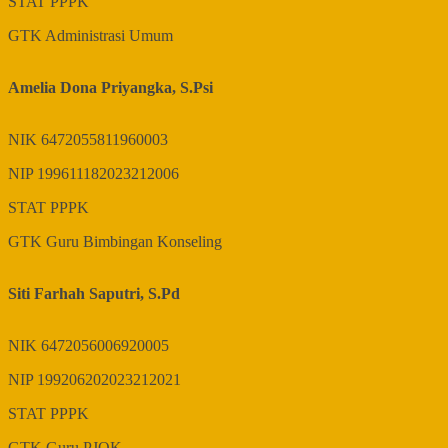
STAT
PPPK
GTK
Administrasi Umum
Amelia Dona Priyangka, S.Psi
NIK
6472055811960003
NIP
199611182023212006
STAT
PPPK
GTK
Guru Bimbingan Konseling
Siti Farhah Saputri, S.Pd
NIK
6472056006920005
NIP
199206202023212021
STAT
PPPK
GTK
Guru PJOK