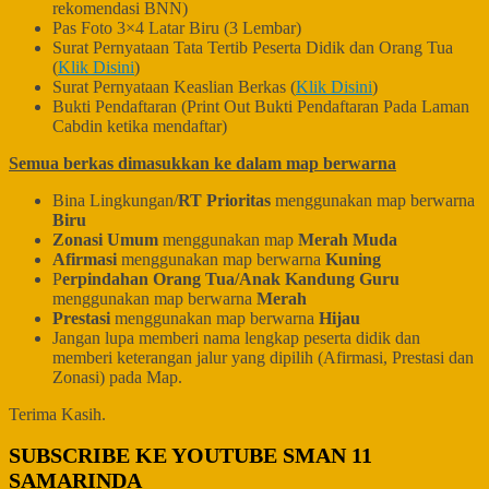
rekomendasi BNN)
Pas Foto 3×4 Latar Biru (3 Lembar)
Surat Pernyataan Tata Tertib Peserta Didik dan Orang Tua
(
Klik Disini
)
Surat Pernyataan Keaslian Berkas (
Klik Disini
)
Bukti Pendaftaran (Print Out Bukti Pendaftaran Pada Laman
Cabdin ketika mendaftar)
Semua berkas dimasukkan ke dalam map berwarna
Bina Lingkungan/
RT Prioritas
menggunakan map berwarna
Biru
Zonasi Umum
menggunakan map
Merah Muda
Afirmasi
menggunakan map berwarna
Kuning
P
erpindahan Orang Tua/Anak Kandung Guru
menggunakan map berwarna
Merah
Prestasi
menggunakan map berwarna
Hijau
Jangan lupa memberi nama lengkap peserta didik dan
memberi keterangan jalur yang dipilih (Afirmasi, Prestasi dan
Zonasi) pada Map.
Terima Kasih.
SUBSCRIBE KE YOUTUBE SMAN 11
SAMARINDA