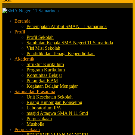
:
Beranda
Penempatan Atribut SMAN 11 Samarinda
Profil
Profil Sekolah
Sambutan Kepala SMA Negeri 11 Samarinda
Visi Misi Sekolah
Pendidik dan Tenaga Kependidikan
Akademik
Struktur Kurikulum
Program Kurikulum
Komunitas Belajar
Perangkat KBM
Kegiatan Belajar Mengajar
Sarana dan Prasarana
Unit Kesehatan Sekolah
Ruang Bimbingan Konseling
Laboratorium IPA
masjid Attaqwa SMA N 11 Smd
Perpustakaan
Musholla
Perpustakaan
PENGEMBALIAN MANDIRI