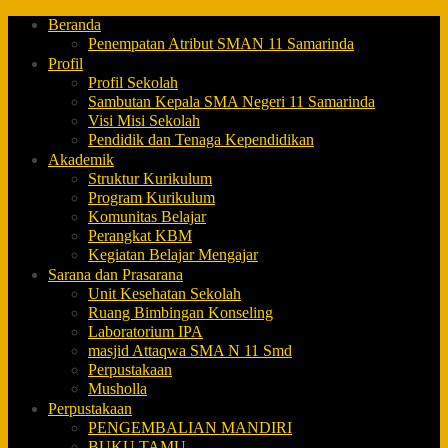
Beranda
Penempatan Atribut SMAN 11 Samarinda
Profil
Profil Sekolah
Sambutan Kepala SMA Negeri 11 Samarinda
Visi Misi Sekolah
Pendidik dan Tenaga Kependidikan
Akademik
Struktur Kurikulum
Program Kurikulum
Komunitas Belajar
Perangkat KBM
Kegiatan Belajar Mengajar
Sarana dan Prasarana
Unit Kesehatan Sekolah
Ruang Bimbingan Konseling
Laboratorium IPA
masjid Attaqwa SMA N 11 Smd
Perpustakaan
Musholla
Perpustakaan
PENGEMBALIAN MANDIRI
BUKU TAMU