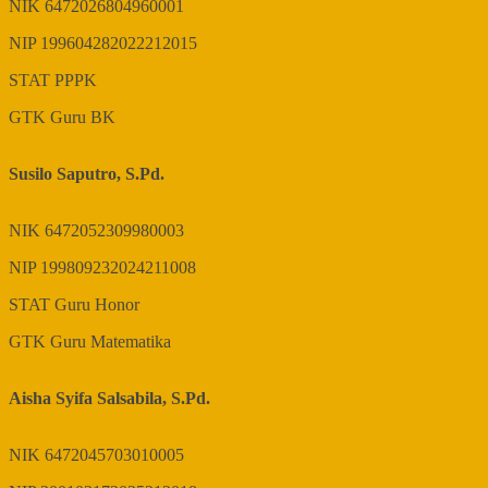
NIK
6472026804960001
NIP
199604282022212015
STAT
PPPK
GTK
Guru BK
Susilo Saputro, S.Pd.
NIK
6472052309980003
NIP
199809232024211008
STAT
Guru Honor
GTK
Guru Matematika
Aisha Syifa Salsabila, S.Pd.
NIK
6472045703010005