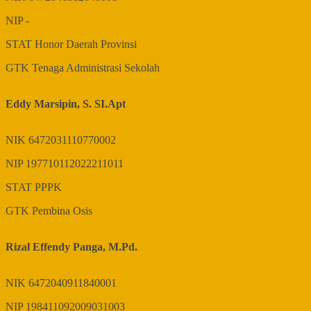
NIP
-
STAT
Honor Daerah Provinsi
GTK
Tenaga Administrasi Sekolah
Eddy Marsipin, S. SI.Apt
NIK
6472031110770002
NIP
197710112022211011
STAT
PPPK
GTK
Pembina Osis
Rizal Effendy Panga, M.Pd.
NIK
6472040911840001
NIP
198411092009031003