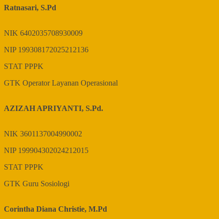
Ratnasari, S.Pd
NIK
6402035708930009
NIP
199308172025212136
STAT
PPPK
GTK
Operator Layanan Operasional
AZIZAH APRIYANTI, S.Pd.
NIK
3601137004990002
NIP
199904302024212015
STAT
PPPK
GTK
Guru Sosiologi
Corintha Diana Christie, M.Pd