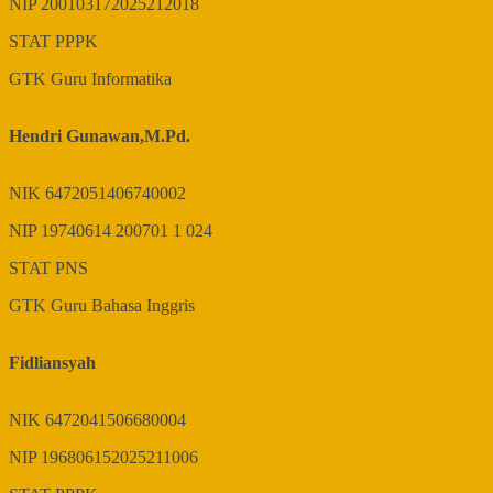
NIP
200103172025212018
STAT
PPPK
GTK
Guru Informatika
Hendri Gunawan,M.Pd.
NIK
6472051406740002
NIP
19740614 200701 1 024
STAT
PNS
GTK
Guru Bahasa Inggris
Fidliansyah
NIK
6472041506680004
NIP
196806152025211006