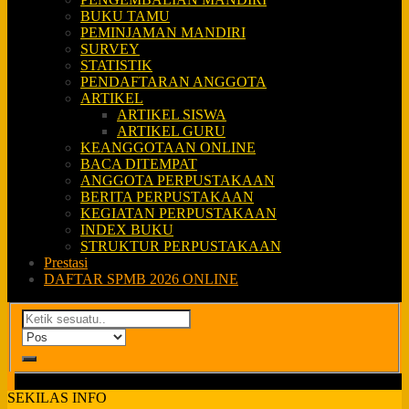
BUKU TAMU
PEMINJAMAN MANDIRI
SURVEY
STATISTIK
PENDAFTARAN ANGGOTA
ARTIKEL
ARTIKEL SISWA
ARTIKEL GURU
KEANGGOTAAN ONLINE
BACA DITEMPAT
ANGGOTA PERPUSTAKAAN
BERITA PERPUSTAKAAN
KEGIATAN PERPUSTAKAAN
INDEX BUKU
STRUKTUR PERPUSTAKAAN
Prestasi
DAFTAR SPMB 2026 ONLINE
SEKILAS INFO