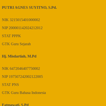
PUTRI AGNES SUYITNO, S.Pd.
NIK
3215015401000002
NIP
200001142024212012
STAT
PPPK
GTK
Guru Sejarah
Hj. Misdartiah, M.Pd
NIK
6472046407750002
NIP
197507242002122005
STAT
PNS
GTK
Guru Bahasa Indonesia
Fatmawati, S.Pd