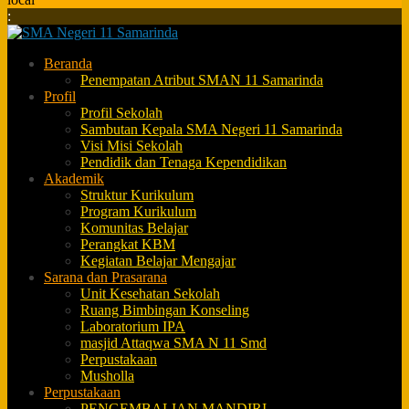
:
Beranda
Penempatan Atribut SMAN 11 Samarinda
Profil
Profil Sekolah
Sambutan Kepala SMA Negeri 11 Samarinda
Visi Misi Sekolah
Pendidik dan Tenaga Kependidikan
Akademik
Struktur Kurikulum
Program Kurikulum
Komunitas Belajar
Perangkat KBM
Kegiatan Belajar Mengajar
Sarana dan Prasarana
Unit Kesehatan Sekolah
Ruang Bimbingan Konseling
Laboratorium IPA
masjid Attaqwa SMA N 11 Smd
Perpustakaan
Musholla
Perpustakaan
PENGEMBALIAN MANDIRI