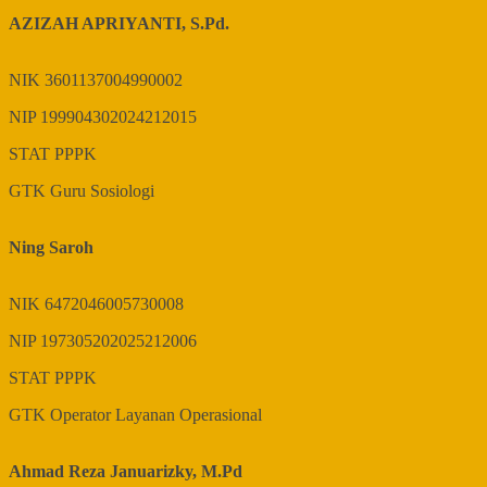
AZIZAH APRIYANTI, S.Pd.
NIK
3601137004990002
NIP
199904302024212015
STAT
PPPK
GTK
Guru Sosiologi
Ning Saroh
NIK
6472046005730008
NIP
197305202025212006
STAT
PPPK
GTK
Operator Layanan Operasional
Ahmad Reza Januarizky, M.Pd