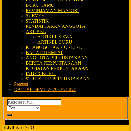
BUKU TAMU
PEMINJAMAN MANDIRI
SURVEY
STATISTIK
PENDAFTARAN ANGGOTA
ARTIKEL
ARTIKEL SISWA
ARTIKEL GURU
KEANGGOTAAN ONLINE
BACA DITEMPAT
ANGGOTA PERPUSTAKAAN
BERITA PERPUSTAKAAN
KEGIATAN PERPUSTAKAAN
INDEX BUKU
STRUKTUR PERPUSTAKAAN
Prestasi
DAFTAR SPMB 2026 ONLINE
SEKILAS INFO