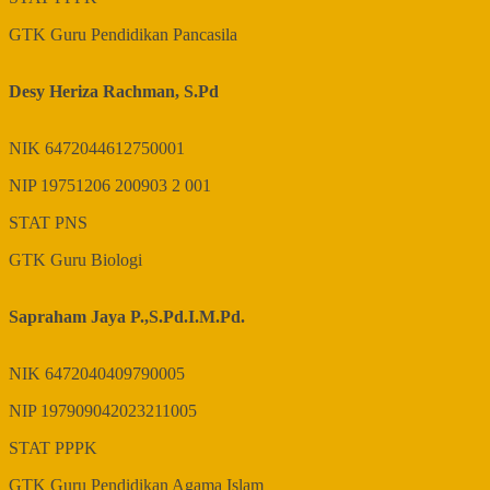
GTK
Guru Pendidikan Pancasila
Desy Heriza Rachman, S.Pd
NIK
6472044612750001
NIP
19751206 200903 2 001
STAT
PNS
GTK
Guru Biologi
Sapraham Jaya P.,S.Pd.I.M.Pd.
NIK
6472040409790005
NIP
197909042023211005
STAT
PPPK
GTK
Guru Pendidikan Agama Islam