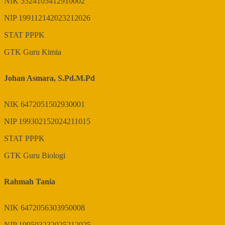
NIK
3524105412910002
NIP
199112142023212026
STAT
PPPK
GTK
Guru Kimia
Johan Asmara, S.Pd.M.Pd
NIK
6472051502930001
NIP
199302152024211015
STAT
PPPK
GTK
Guru Biologi
Rahmah Tania
NIK
6472056303950008
NIP
199503232025212025