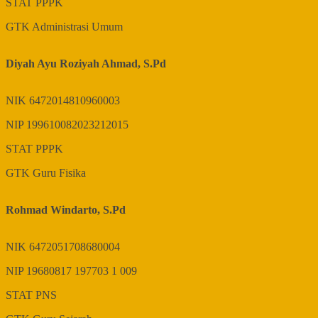
STAT
PPPK
GTK
Administrasi Umum
Diyah Ayu Roziyah Ahmad, S.Pd
NIK
6472014810960003
NIP
199610082023212015
STAT
PPPK
GTK
Guru Fisika
Rohmad Windarto, S.Pd
NIK
6472051708680004
NIP
19680817 197703 1 009
STAT
PNS