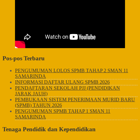
Pos-pos Terbaru
PENGUMUMAN LOLOS SPMB TAHAP 2 SMAN 11
SAMARINDA
INFORMASI DAFTAR ULANG SPMB 2026
PENDAFTARAN SEKOLAH PJJ (PENDIDIKAN
JARAK JAUH)
PEMBUKAAN SISTEM PENERIMAAN MURID BARU
(SPMB) TAHUN 2026
PENGUMUMAN SPMB TAHAP 1 SMAN 11
SAMARINDA
Tenaga Pendidik dan Kependidikan