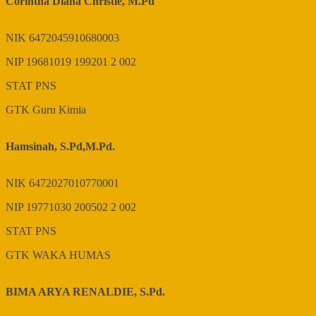
Corintha Diana Christie, M.Pd
NIK
6472045910680003
NIP
19681019 199201 2 002
STAT
PNS
GTK
Guru Kimia
Hamsinah, S.Pd,M.Pd.
NIK
6472027010770001
NIP
19771030 200502 2 002
STAT
PNS
GTK
WAKA HUMAS
BIMA ARYA RENALDIE, S.Pd.