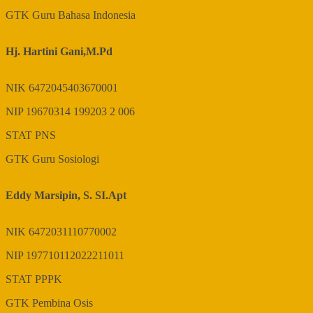
GTK
Guru Bahasa Indonesia
Hj. Hartini Gani,M.Pd
NIK
6472045403670001
NIP
19670314 199203 2 006
STAT
PNS
GTK
Guru Sosiologi
Eddy Marsipin, S. SI.Apt
NIK
6472031110770002
NIP
197710112022211011
STAT
PPPK
GTK
Pembina Osis