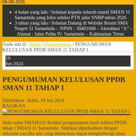
08-08-2026
4 bulan yang lalu
/ Selamat kepada seluruh murid SMAN 11
Samarinda yang lolos seleksi PTN jalur SNBP tahun 2026
3 tahun yang lalu
/ Selamat Datang di Website Resmi SMA
Negeri 11 Samarinda – NPSN : 30401068 – Akreditasi “A” –
Alamat : Jalan Pelita IV, Samarinda – Kalimantan Timur
Anda ada di :
Home
/
Pengumuman
/
PENGUMUMAN
KELULUSAN PPDB SMAN 11 TAHAP 1
19
Jun 2024
PENGUMUMAN KELULUSAN PPDB
SMAN 11 TAHAP 1
Diterbitkan :
Rabu, 19 Jun 2024
BAGIKAN
Halo sobat SMABAS! Berikut pengumuman hasil seleksi PPDB
tahap I SMAN 11 Samarinda. Silahkan diperhatikan dengan
seksama yaa jika ada yang ditanyakan dapat menghubungi akun