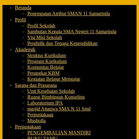
Beranda
Penempatan Atribut SMAN 11 Samarinda
Profil
Profil Sekolah
Sambutan Kepala SMA Negeri 11 Samarinda
Visi Misi Sekolah
Pendidik dan Tenaga Kependidikan
Akademik
Struktur Kurikulum
Program Kurikulum
Komunitas Belajar
Perangkat KBM
Kegiatan Belajar Mengajar
Sarana dan Prasarana
Unit Kesehatan Sekolah
Ruang Bimbingan Konseling
Laboratorium IPA
masjid Attaqwa SMA N 11 Smd
Perpustakaan
Musholla
Perpustakaan
PENGEMBALIAN MANDIRI
BUKU TAMU