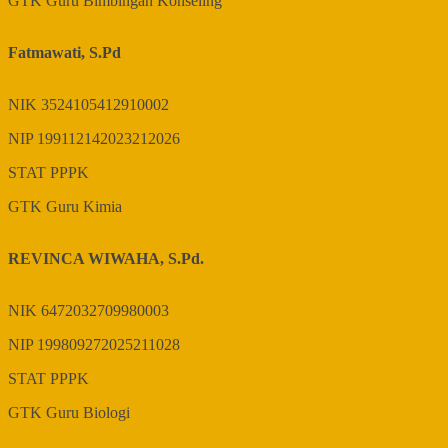
GTK
Guru Bimbingan Konseling
Fatmawati, S.Pd
NIK
3524105412910002
NIP
199112142023212026
STAT
PPPK
GTK
Guru Kimia
REVINCA WIWAHA, S.Pd.
NIK
6472032709980003
NIP
199809272025211028
STAT
PPPK
GTK
Guru Biologi