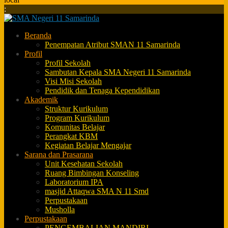
:
Beranda
Penempatan Atribut SMAN 11 Samarinda
Profil
Profil Sekolah
Sambutan Kepala SMA Negeri 11 Samarinda
Visi Misi Sekolah
Pendidik dan Tenaga Kependidikan
Akademik
Struktur Kurikulum
Program Kurikulum
Komunitas Belajar
Perangkat KBM
Kegiatan Belajar Mengajar
Sarana dan Prasarana
Unit Kesehatan Sekolah
Ruang Bimbingan Konseling
Laboratorium IPA
masjid Attaqwa SMA N 11 Smd
Perpustakaan
Musholla
Perpustakaan
PENGEMBALIAN MANDIRI