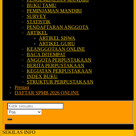
BUKU TAMU
PEMINJAMAN MANDIRI
SURVEY
STATISTIK
PENDAFTARAN ANGGOTA
ARTIKEL
ARTIKEL SISWA
ARTIKEL GURU
KEANGGOTAAN ONLINE
BACA DITEMPAT
ANGGOTA PERPUSTAKAAN
BERITA PERPUSTAKAAN
KEGIATAN PERPUSTAKAAN
INDEX BUKU
STRUKTUR PERPUSTAKAAN
Prestasi
DAFTAR SPMB 2026 ONLINE
SEKILAS INFO