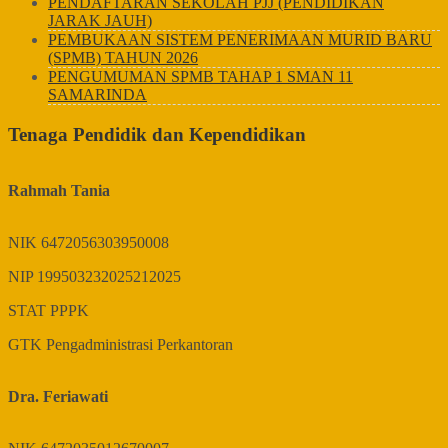
PENDAFTARAN SEKOLAH PJJ (PENDIDIKAN
JARAK JAUH)
PEMBUKAAN SISTEM PENERIMAAN MURID BARU
(SPMB) TAHUN 2026
PENGUMUMAN SPMB TAHAP 1 SMAN 11
SAMARINDA
Tenaga Pendidik dan Kependidikan
Rahmah Tania
NIK
6472056303950008
NIP
199503232025212025
STAT
PPPK
GTK
Pengadministrasi Perkantoran
Dra. Feriawati