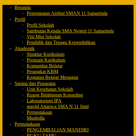
Beranda
Penempatan Atribut SMAN 11 Samarinda
Profil
Profil Sekolah
Sambutan Kepala SMA Negeri 11 Samarinda
Visi Misi Sekolah
Pendidik dan Tenaga Kependidikan
Akademik
Struktur Kurikulum
Program Kurikulum
Komunitas Belajar
Perangkat KBM
Kegiatan Belajar Mengajar
Sarana dan Prasarana
Unit Kesehatan Sekolah
Ruang Bimbingan Konseling
Laboratorium IPA
masjid Attaqwa SMA N 11 Smd
Perpustakaan
Musholla
Perpustakaan
PENGEMBALIAN MANDIRI
BUKU TAMU