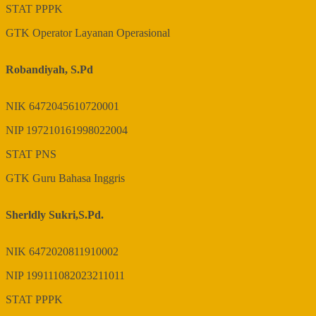
STAT
PPPK
GTK
Operator Layanan Operasional
Robandiyah, S.Pd
NIK
6472045610720001
NIP
197210161998022004
STAT
PNS
GTK
Guru Bahasa Inggris
Sherldly Sukri,S.Pd.
NIK
6472020811910002
NIP
199111082023211011
STAT
PPPK