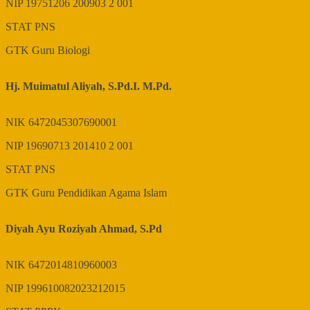
NIP
19751206 200903 2 001
STAT
PNS
GTK
Guru Biologi
Hj. Muimatul Aliyah, S.Pd.I. M.Pd.
NIK
6472045307690001
NIP
19690713 201410 2 001
STAT
PNS
GTK
Guru Pendidikan Agama Islam
Diyah Ayu Roziyah Ahmad, S.Pd
NIK
6472014810960003
NIP
199610082023212015