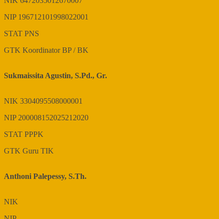
NIK
6472035012670007
NIP
196712101998022001
STAT
PNS
GTK
Koordinator BP / BK
Sukmaissita Agustin, S.Pd., Gr.
NIK
3304095508000001
NIP
200008152025212020
STAT
PPPK
GTK
Guru TIK
Anthoni Palepessy, S.Th.
NIK
NIP