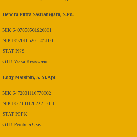
Hendra Putra Sastranegara, S.Pd.
NIK
6407050501920001
NIP
199201052015051001
STAT
PNS
GTK
Waka Kesiswaan
Eddy Marsipin, S. SI.Apt
NIK
6472031110770002
NIP
197710112022211011
STAT
PPPK
GTK
Pembina Osis