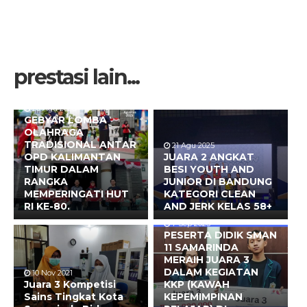
prestasi lain...
20 Agu 2025
GEBYAR LOMBA
OLAHRAGA
TRADISIONAL ANTAR
21 Agu 2025
OPD KALIMANTAN
JUARA 2 ANGKAT
TIMUR DALAM
BESI YOUTH AND
RANGKA
JUNIOR DI BANDUNG
MEMPERINGATI HUT
KATEGORI CLEAN
RI KE-80.
AND JERK KELAS 58+
7 Sep 2023
PESERTA DIDIK SMAN
11 SAMARINDA
MERAIH JUARA 3
DALAM KEGIATAN
10 Nov 2021
Juara 3 Kompetisi
KKP (KAWAH
Sains Tingkat Kota
KEPEMIMPINAN