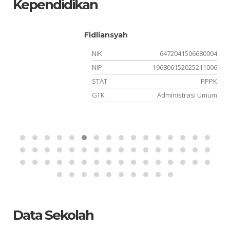
Kependidikan
Hasriani Gani,S.Pd.
04
NIK
6472045208850012
06
NIP
19850812 202221 2 028
PK
STAT
PPPK
um
GTK
Guru Matematika
Data Sekolah