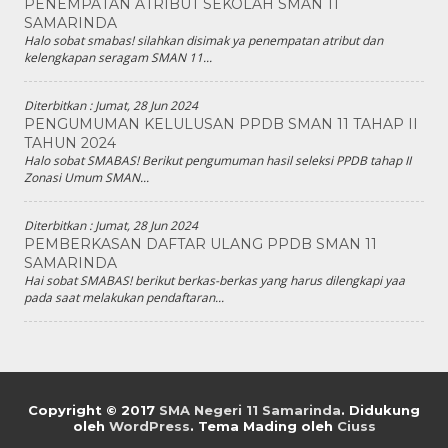
PENEMPATAN ATRIBUT SEKOLAH SMAN 11
SAMARINDA
Halo sobat smabas! silahkan disimak ya penempatan atribut dan
kelengkapan seragam SMAN 11...
Diterbitkan :
Jumat, 28 Jun 2024
PENGUMUMAN KELULUSAN PPDB SMAN 11 TAHAP II
TAHUN 2024
Halo sobat SMABAS! Berikut pengumuman hasil seleksi PPDB tahap II
Zonasi Umum SMAN...
Diterbitkan :
Jumat, 28 Jun 2024
PEMBERKASAN DAFTAR ULANG PPDB SMAN 11
SAMARINDA
Hai sobat SMABAS! berikut berkas-berkas yang harus dilengkapi yaa
pada saat melakukan pendaftaran...
Copyright © 2017
SMA Negeri 11 Samarinda
.
Didukung
oleh
WordPress
. Tema Mading oleh
Ciuss